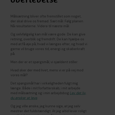
Målsætning bliver ofte fremstillet som noget,
der skal drive os fremad. Sæt mål. Følg planen.
Nå resultaterne. Videre til næste mål.
Og selvfølgelig kan mål være gode. De kan give
retning, overblik og fremdrift. De kan hjælpe os
med at få øje på, hvad vi længes efter, og hvad vi
gerne vil bruge vores tid, energi og skaberkraft
på.
Men der er et spørgsmål, vi sjældent stiller:
Hvad sker der med livet, mens vi er på vej mod
vores mål?
Det spørgsmål har i virkeligheden fulgt mig
længe. Både i mit forfatterskab, i mit arbejde
med målsætning og i min arbejdsbog
Lev det liv,
du ønsker at leve
.
Og jeg ville ønske, jeg kunne sige, at jeg selv
mestrer det fuldstændigt. At jeg altid lever roligt