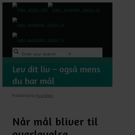
✕
Lev dit liv – også mens
du har mål
Published by
Eva Ehler
Når mål bliver til
overlevelse