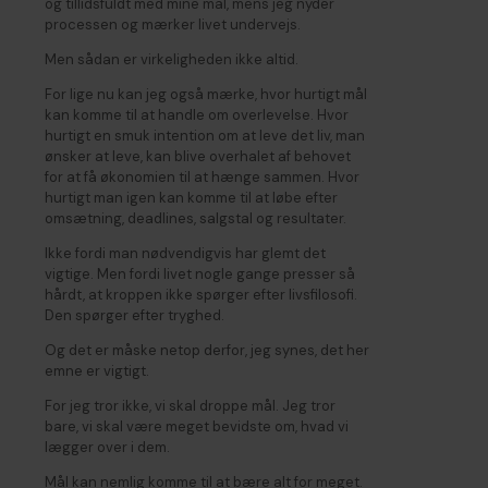
og tillidsfuldt med mine mål, mens jeg nyder
processen og mærker livet undervejs.
Men sådan er virkeligheden ikke altid.
For lige nu kan jeg også mærke, hvor hurtigt mål
kan komme til at handle om overlevelse. Hvor
hurtigt en smuk intention om at leve det liv, man
ønsker at leve, kan blive overhalet af behovet
for at få økonomien til at hænge sammen. Hvor
hurtigt man igen kan komme til at løbe efter
omsætning, deadlines, salgstal og resultater.
Ikke fordi man nødvendigvis har glemt det
vigtige. Men fordi livet nogle gange presser så
hårdt, at kroppen ikke spørger efter livsfilosofi.
Den spørger efter tryghed.
Og det er måske netop derfor, jeg synes, det her
emne er vigtigt.
For jeg tror ikke, vi skal droppe mål. Jeg tror
bare, vi skal være meget bevidste om, hvad vi
lægger over i dem.
Mål kan nemlig komme til at bære alt for meget.