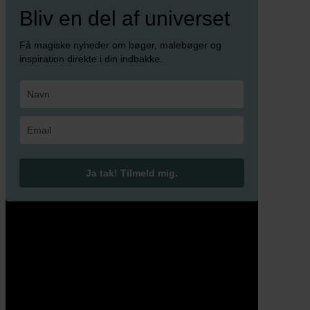
Bliv en del af universet
Få magiske nyheder om bøger, malebøger og
inspiration direkte i din indbakke.
Ja tak! Tilmeld mig.
© 2026 Eva Ehler | Himmelheltene | CVR:
26639670