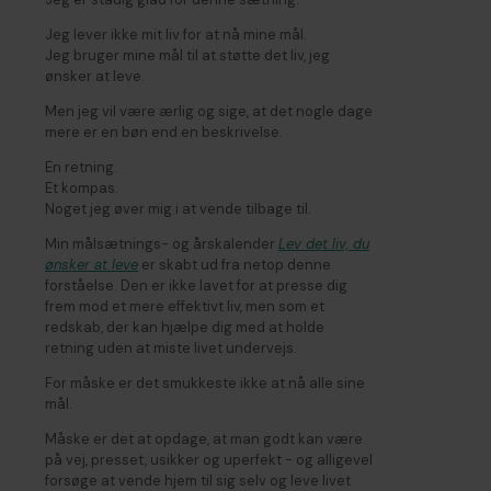
Jeg lever ikke mit liv for at nå mine mål.
Jeg bruger mine mål til at støtte det liv, jeg
ønsker at leve.
Men jeg vil være ærlig og sige, at det nogle dage
mere er en bøn end en beskrivelse.
En retning.
Et kompas.
Noget jeg øver mig i at vende tilbage til.
Min målsætnings- og årskalender
Lev det liv, du
ønsker at leve
er skabt ud fra netop denne
forståelse. Den er ikke lavet for at presse dig
frem mod et mere effektivt liv, men som et
redskab, der kan hjælpe dig med at holde
retning uden at miste livet undervejs.
For måske er det smukkeste ikke at nå alle sine
mål.
Måske er det at opdage, at man godt kan være
på vej, presset, usikker og uperfekt - og alligevel
forsøge at vende hjem til sig selv og leve livet