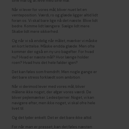
sine mål og at leve med sine mål.
Når vi lever for vores mål, bliver nuet let en
venteposition. Værdi, ro og glæde ligger altid lidt
foran os. Vi skal bare lige nå det næste. Blive lidt
bedre. Komme lidt længere. Sælge lidt mere.
Skabe lidt mere sikkerhed.
Og når vi så endelig når målet, mærker vi måske
en kort lettelse. Måske endda glæde. Men ofte
kommer der også en ny uro bagefter. For hvad
nu? Hvad er næste mål? Hvor længe holder
roen? Hvad hvis det hele falder igen?
Det kan føles som fremdrift. Men nogle gange er
det bare stress forklædt som ambition.
Når vi derimod lever med vores mål, bliver
målene ikke noget, der afgør vores værdi. De
bliver pejlemærker. Ledestjerner. Noget, vi kan
navigere efter, men ikke noget, vi skal ofre hele
livet til.
Og det lyder enkelt. Det er det bare ikke altid.
For når man er presset, kan det føles næsten