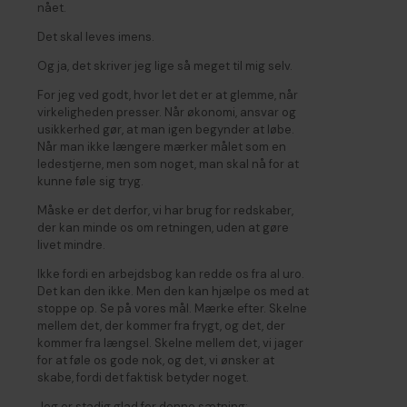
nået.
Det skal leves imens.
Og ja, det skriver jeg lige så meget til mig selv.
For jeg ved godt, hvor let det er at glemme, når
virkeligheden presser. Når økonomi, ansvar og
usikkerhed gør, at man igen begynder at løbe.
Når man ikke længere mærker målet som en
ledestjerne, men som noget, man skal nå for at
kunne føle sig tryg.
Måske er det derfor, vi har brug for redskaber,
der kan minde os om retningen, uden at gøre
livet mindre.
Ikke fordi en arbejdsbog kan redde os fra al uro.
Det kan den ikke. Men den kan hjælpe os med at
stoppe op. Se på vores mål. Mærke efter. Skelne
mellem det, der kommer fra frygt, og det, der
kommer fra længsel. Skelne mellem det, vi jager
for at føle os gode nok, og det, vi ønsker at
skabe, fordi det faktisk betyder noget.
Jeg er stadig glad for denne sætning: