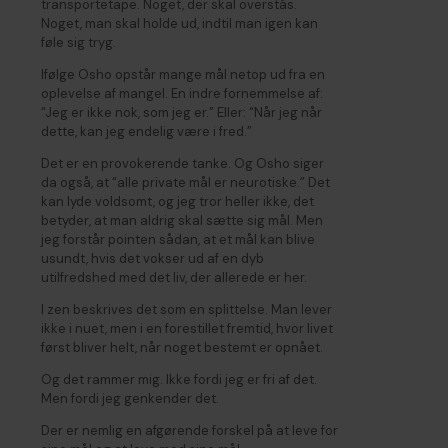
transportetape. Noget, der skal overstås.
Noget, man skal holde ud, indtil man igen kan
føle sig tryg.
Ifølge Osho opstår mange mål netop ud fra en
oplevelse af mangel. En indre fornemmelse af:
“Jeg er ikke nok, som jeg er.” Eller: “Når jeg når
dette, kan jeg endelig være i fred.”
Det er en provokerende tanke. Og Osho siger
da også, at “alle private mål er neurotiske.” Det
kan lyde voldsomt, og jeg tror heller ikke, det
betyder, at man aldrig skal sætte sig mål. Men
jeg forstår pointen sådan, at et mål kan blive
usundt, hvis det vokser ud af en dyb
utilfredshed med det liv, der allerede er her.
I zen beskrives det som en splittelse. Man lever
ikke i nuet, men i en forestillet fremtid, hvor livet
først bliver helt, når noget bestemt er opnået.
Og det rammer mig. Ikke fordi jeg er fri af det.
Men fordi jeg genkender det.
Der er nemlig en afgørende forskel på at leve for