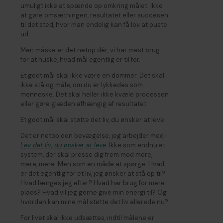
umuligt ikke at spænde op omkring målet. Ikke
at gøre omsætningen, resultatet eller succesen
til det sted, hvor man endelig kan få lov at puste
ud.
Men måske er det netop dér, vi har mest brug
for at huske, hvad mål egentlig er til for.
Et godt mål skal ikke være en dommer. Det skal
ikke stå og måle, om du er lykkedes som
menneske. Det skal heller ikke kvæle processen
eller gøre glæden afhængig af resultatet.
Et godt mål skal støtte det liv, du ønsker at leve.
Det er netop den bevægelse, jeg arbejder med i
Lev det liv, du ønsker at leve
. Ikke som endnu et
system, der skal presse dig frem mod mere,
mere, mere. Men som en måde at spørge: Hvad
er det egentlig for et liv, jeg ønsker at stå op til?
Hvad længes jeg efter? Hvad har brug for mere
plads? Hvad vil jeg gerne give min energi til? Og
hvordan kan mine mål støtte det liv allerede nu?
For livet skal ikke udsættes, indtil målene er