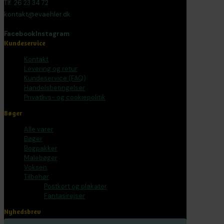
Tlf. 26 23 34 72
kontakt@evaehler.dk
Facebook
Instagram
Kundeservice
Kontakt
Levering og retur
Kundeservice (FAQ)
Handelsbetingelser
Privatlivs- og cookiepolitik
Bøger
Alle varer
Bøger
Bogpakker
Malebøger
Voksen
Tilbehør
Postkort og plakater
Fantasirejser
Nyhedsbrev