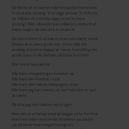
De fleste af os sætter mål med gode intentioner.
Vi vil skabe retning. Vi vil tage ansvar. Vi vil flytte
os. Måske vil vi endda tage vores liv mere
alvorligt. Men ubevidst kan målene komme til at
bære noget, de slet ikke er skabt til.
De kan komme til at bære vores selvværd. Vores
følelse af at være gode nok. Vores håb om
endelig at kunne slappe af. Vores forestilling om,
at når bare vi når derhen, så bliver livet helt.
Eller mere lavpraktisk:
Når bare omsætningen kommer op.
Når bare der kommer ro på.
Når bare den næste kampagne virker.
Når bare jeg kan mærke, at det hele ikke er ved
at vælte.
Så skal jeg nok trække vejret igen.
Men det er et farligt sted at lægge sit liv. For hvis
livet hele tiden skal vente, til tallene ser bedre
ud, så bliver nuet meget hurtigt en