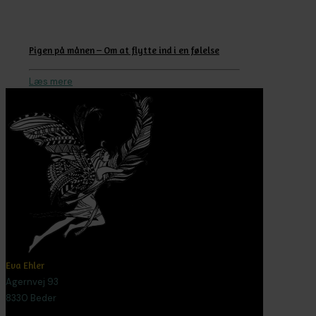
Pigen på månen – Om at flytte ind i en følelse
Læs mere
Eva Ehler
Agernvej 93
8330 Beder