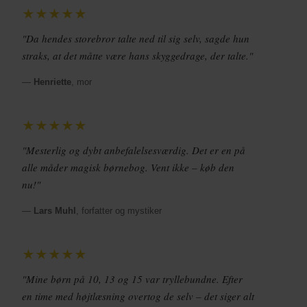
★★★★★
"Da hendes storebror talte ned til sig selv, sagde hun
straks, at det måtte være hans skyggedrage, der talte."
—
Henriette
, mor
★★★★★
"Mesterlig og dybt anbefalelsesværdig. Det er en på
alle måder magisk børnebog. Vent ikke – køb den
nu!"
—
Lars Muhl
, forfatter og mystiker
★★★★★
"Mine børn på 10, 13 og 15 var tryllebundne. Efter
en time med højtlæsning overtog de selv – det siger alt