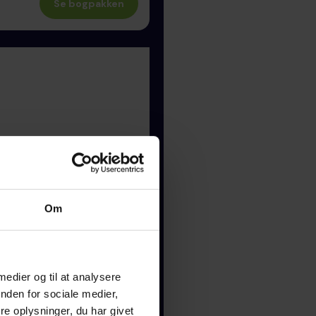
Se bogpakken
Se bogpakken
Om
 medier og til at analysere
nden for sociale medier,
Se bogpakken
e oplysninger, du har givet