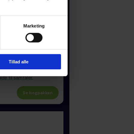
Marketing
edst til alder, interesse og
Tillad alle
de til samtaler.
Se bogpakken