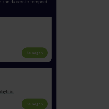
Her kan du sænke tempoet,
Se bogen
layliste.
Se bogen