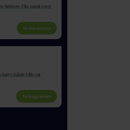
om følelser. Fås også med
Se Sia univers
ve børn både håb og
Se bogpakken