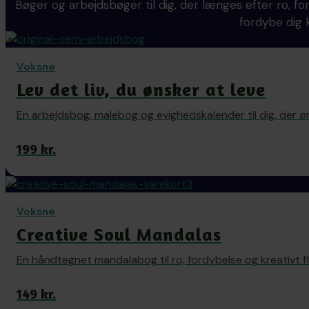
Bøger og arbejdsbøger til dig, der længes efter ro, 
fordybe dig k
Voksne
Lev det liv, du ønsker at leve
En arbejdsbog, malebog og evighedskalender til dig, der ø
199 kr.
Voksne
Creative Soul Mandalas
En håndtegnet mandalabog til ro, fordybelse og kreativt fl
149 kr.