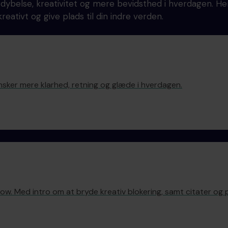
fordybelse, kreativitet og mere bevidsthed i hverdagen. 
reativt og give plads til din indre verden.
nsker mere klarhed, retning og glæde i hverdagen.
ow. Med intro om at bryde kreativ blokering, samt citater og p