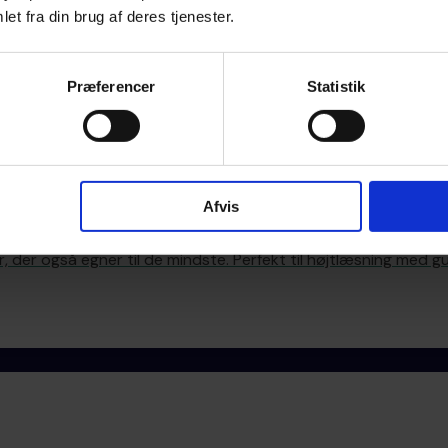
et fra din brug af deres tjenester.
og passer til dit barn?
Præferencer
Statistik
guide, der hjælper dig med at finde den bog, der passer b
tema.
Afvis
, der også egner til de mindste. Perfekt til højtlæsning med gui