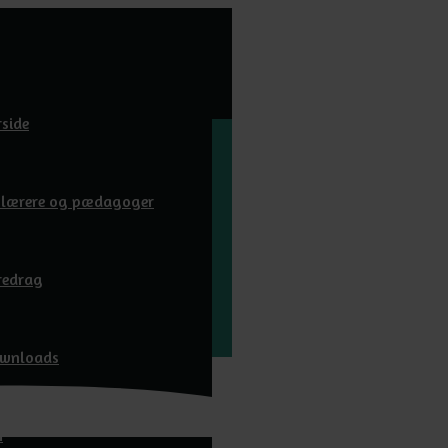
rside
l lærere og pædagoger
redrag
wnloads
m