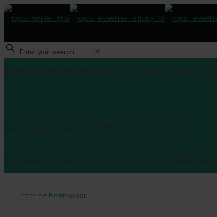
✕
Børnebøger der hjælper dit barn og dig med at forstå og mes
Bøger og malebøger - for børn 4-12 år og voksne
EVA EHLER – FORFATTER OG ILLUSTRATOR BAG HIMMELHEL
Se bøger og bogpakker