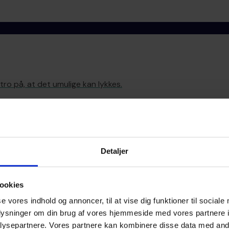
o på, at det umulige kan lykkes.
Detaljer
ookies
b. Om håb, mod og handlekraft.
se vores indhold og annoncer, til at vise dig funktioner til sociale
oplysninger om din brug af vores hjemmeside med vores partnere i
ysepartnere. Vores partnere kan kombinere disse data med andr