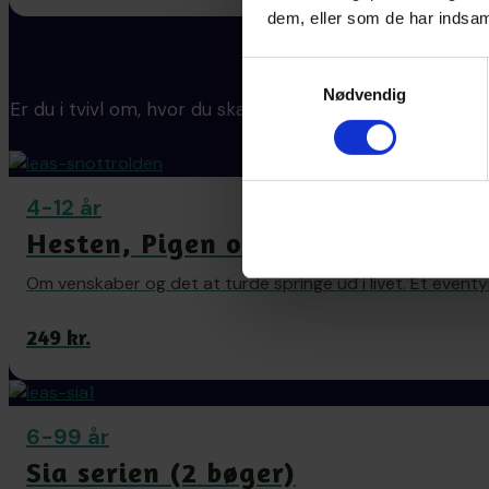
dem, eller som de har indsaml
Hvilken b
Samtykkevalg
Nødvendig
Er du i tvivl om, hvor du skal begynde? Her er en enkel 
4-12 år
Hesten, Pigen og Snottrolden
Om venskaber og det at turde springe ud i livet. Et eventyr
249 kr.
6-99 år
Sia serien (2 bøger)