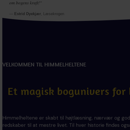
om bogens kraft!"
—
Estrid Dyekjær
, Læsekrogen
VELKOMMEN TIL HIMMELHELTENE
Et magisk bogunivers for
Himmelheltene er skabt til højtlæsning, nærvær og gode
redskaber til at mestre livet.
Til hver historie findes o