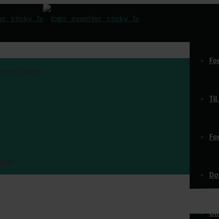
Fo
tre følelser
Ti
Fo
TENE
Do
O