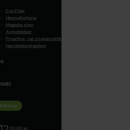
Eva Ehler
Himmelheltene
Magiske sten
Anmeldelser
Privatlivs- og cookiepolitik
Handelsbetingelser
og
ntakt
Webshop
0
0,00
kr.