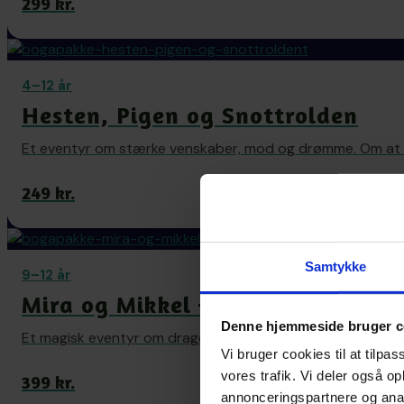
299 kr.
4–12 år
Hesten, Pigen og Snottrolden
Et eventyr om stærke venskaber, mod og drømme. Om at tr
249 kr.
Samtykke
9–12 år
Mira og Mikkel — Jordens sang
Denne hjemmeside bruger c
Et magisk eventyr om drageryttere og Jordens vogterska
Vi bruger cookies til at tilpas
vores trafik. Vi deler også 
399 kr.
annonceringspartnere og anal