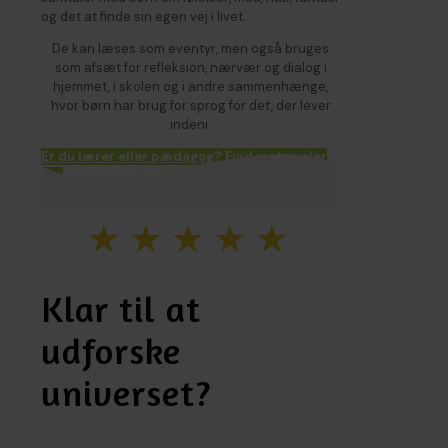
og det at finde sin egen vej i livet.
De kan læses som eventyr, men også bruges
som afsæt for refleksion, nærvær og dialog i
hjemmet, i skolen og i andre sammenhænge,
hvor børn har brug for sprog for det, der lever
indeni.
Er du lærer eller pædagog? Find materialer
her
★★★★★
Klar til at
udforske
universet?