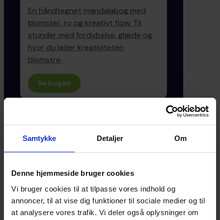
En håndtegnet mandalabog med
blomster, ro og kreativt flow. Til
stunder med fordybelse, glæde og
hvor du lader kreativiteten
blomstre.
Se bogen
7312
Samtykke
Detaljer
Om
har allerede købt Sia og Den magiske sten
11
Denne hjemmeside bruger cookies
Vi bruger cookies til at tilpasse vores indhold og
annoncer, til at vise dig funktioner til sociale medier og til
bøger og malebøger i universet
at analysere vores trafik. Vi deler også oplysninger om