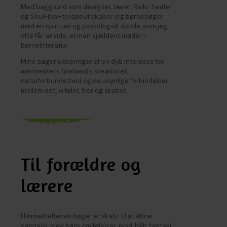
Med baggrund som designer, lærer, Reiki-healer
og SoulFlow-terapeut skaber jeg børnebøger
med en spirituel og psykologisk dybde, som jeg
ofte får at vide, at man sjældent møder i
børnelitteratur.
Mine bøger udspringer af en dyb interesse for
menneskets følelsesliv, kreativitet,
naturforbundethed og de usynlige forbindelser
mellem det, vi føler, tror og skaber.
Læs mere om Eva Ehler
Til forældre og
lærere
Himmelheltenes bøger er skabt til at åbne
samtaler med børn om følelser, mod, håb, fantasi