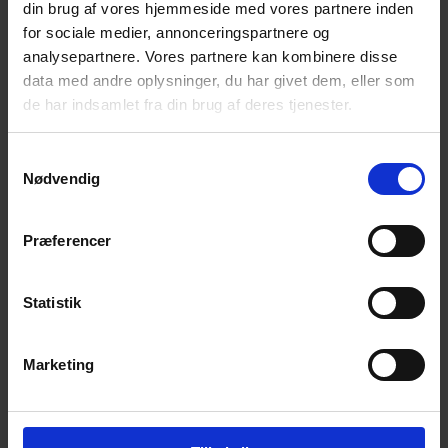
din brug af vores hjemmeside med vores partnere inden
2
for sociale medier, annonceringspartnere og
analysepartnere. Vores partnere kan kombinere disse
data med andre oplysninger, du har givet dem, eller som
nye magiske bøger på vej
de har indsamlet fra din brug af deres tjenester.
Samtykkevalg
Nødvendig
Præferencer
Statistik
Marketing
Vi er alle
forbundne