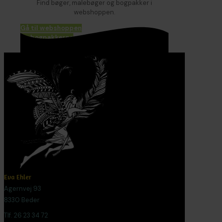
Find bøger, malebøger og bogpakker i
webshoppen.
Gå til webshoppen
Se bogpakkerne
Eva Ehler
Agernvej 93
8330 Beder
Tlf. 26 23 34 72