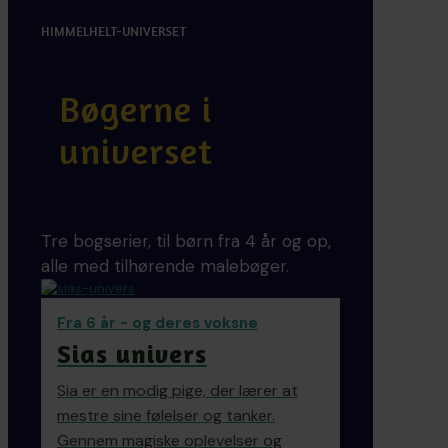
HIMMELHELT-UNIVERSET
Bøgerne i
universet
Tre bogserier, til børn fra 4 år og op,
alle med tilhørende malebøger.
Fra 6 år - og deres voksne
Sias univers
Sia er en modig pige, der lærer at
mestre sine følelser og tanker.
Gennem magiske oplevelser og