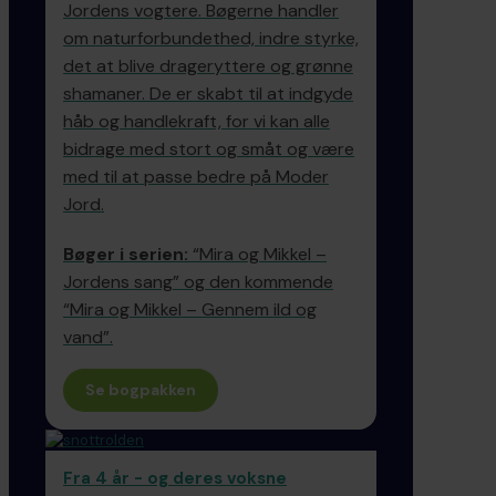
Jordens vogtere. Bøgerne handler
om naturforbundethed, indre styrke,
det at blive drageryttere og grønne
shamaner. De er skabt til at indgyde
håb og handlekraft, for vi kan alle
bidrage med stort og småt og være
med til at passe bedre på Moder
Jord.
Bøger i serien:
“Mira og Mikkel –
Jordens sang” og den kommende
“Mira og Mikkel – Gennem ild og
vand”.
Se bogpakken
Fra 4 år - og deres voksne