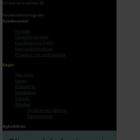
kontakt@evaehler.dk
Facebook
Instagram
Kundeservice
Kontakt
Levering og retur
Kundeservice (FAQ)
Handelsbetingelser
Privatlivs- og cookiepolitik
Bøger
Alle varer
Bøger
Bogpakker
Malebøger
Voksen
Tilbehør
Postkort og plakater
Fantasirejser
Nyhedsbrev