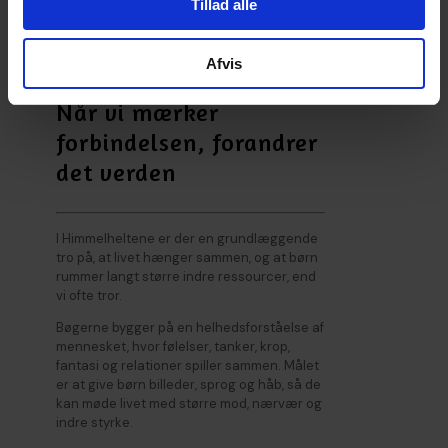
Tillad alle
Afvis
Når vi mærker
forbindelsen, forandrer
det verden
I Himmelheltene er der en grundlæggende
tro på, at livet hænger sammen, og at børn
rummer langt større indre ressourcer, end
vi ofte tror.
Bøgerne bygger på en helhedsforståelse af
mennesket, hvor følelser, tanker, krop,
fantasi og relationer spiller sammen. Målet
er at give børn billeder, sprog og håb, så de
kan møde livet med større mod, nærvær og
indre styrke.