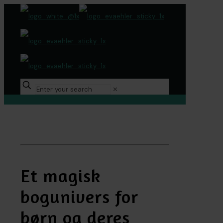
✕
Om Himmelheltene
Et magisk
bogunivers for
børn og deres