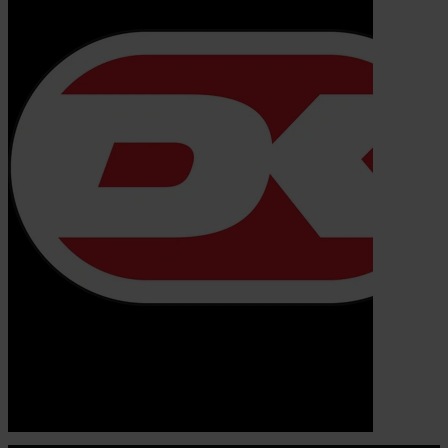
© 2026 Eva Ehler | Himmelheltene | CVR:
26639670