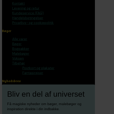
Kontakt
Levering og retur
Kundeservice (FAQ)
Handelsbetingelser
Privatlivs- og cookiepolitik
Bøger
Alle varer
Bøger
Bogpakker
Malebøger
Voksen
Tilbehør
Postkort og plakater
Fantasirejser
Nyhedsbrev
Bliv en del af universet
Få magiske nyheder om bøger, malebøger og
inspiration direkte i din indbakke.