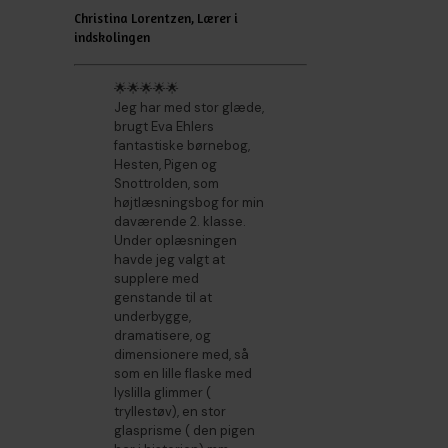
Christina Lorentzen, Lærer i
indskolingen
🌟🌟🌟🌟🌟
Jeg har med stor glæde,
brugt Eva Ehlers
fantastiske børnebog,
Hesten, Pigen og
Snottrolden, som
højtlæsningsbog for min
daværende 2. klasse.
Under oplæsningen
havde jeg valgt at
supplere med
genstande til at
underbygge,
dramatisere, og
dimensionere med, så
som en lille flaske med
lyslilla glimmer (
tryllestøv), en stor
glasprisme ( den pigen