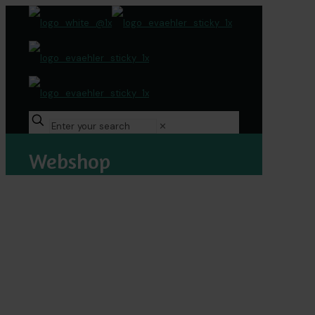
✕
Webshop