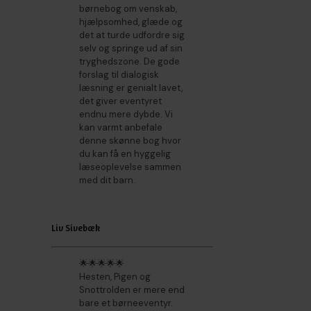
børnebog om venskab,
hjælpsomhed, glæde og
det at turde udfordre sig
selv og springe ud af sin
tryghedszone. De gode
forslag til dialogisk
læsning er genialt lavet,
det giver eventyret
endnu mere dybde. Vi
kan varmt anbefale
denne skønne bog hvor
du kan få en hyggelig
læseoplevelse sammen
med dit barn.
Liv Sivebæk
🌟🌟🌟🌟🌟
Hesten, Pigen og
Snottrolden er mere end
bare et børneeventyr.