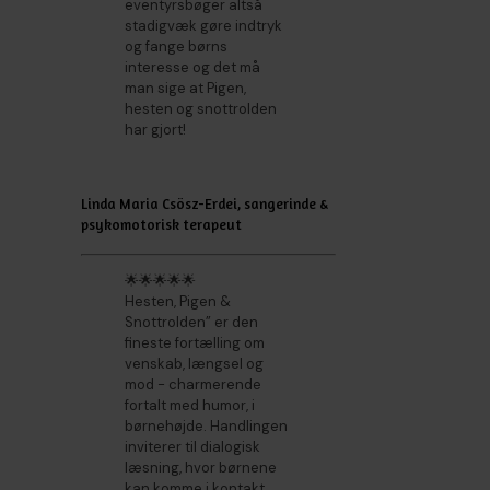
eventyrsbøger altså
stadigvæk gøre indtryk
og fange børns
interesse og det må
man sige at Pigen,
hesten og snottrolden
har gjort!
Linda Maria Csösz-Erdei, sangerinde &
psykomotorisk terapeut
🌟🌟🌟🌟🌟
Hesten, Pigen &
Snottrolden” er den
fineste fortælling om
venskab, længsel og
mod - charmerende
fortalt med humor, i
børnehøjde. Handlingen
inviterer til dialogisk
læsning, hvor børnene
kan komme i kontakt