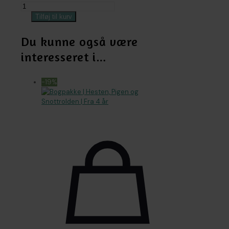
Hesten,
Pigen
Tilføj til kurv
og
Snottrolden
Du kunne også være
|
interesseret i…
Malebog
|
fra
-19%
4
år
antal