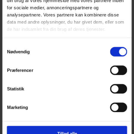
din brug af vores hjemmeside med vores partnere inden
Hesten, pigen og
for sociale medier, annonceringspartnere og
Snottrolden, er det
blevet mine pigers
analysepartnere. Vores partnere kan kombinere disse
yndlingslæsning. De er 4
data med andre oplysninger, du har givet dem, eller som
og 7 år gamle.
de har indsamlet fra din brug af deres tjenester.
Samtykkevalg
Nødvendig
Præferencer
Opslags eksempler
fra malebogen
Statistik
Marketing
Tillad alle