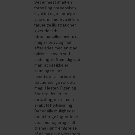
Det er mest af alt en
fortælling om venskab,
loyalitet og at forfølge
sine drømme. Eva Ehlers
farverige illustrationer
giver det lidt
utraditionelle univers et
magisk pust, og man
efterlades med en glad
følelse i maven ved
slutningen. Samtidig ved
man, at det ikke er
slutningen... at
eventyret vil fortsætte i
det uendelige i al dets
magi. Hesten, Pigen og
Snottrolden er en
fortælling, der er som
skabt til højtlæsning.
Der er alle muligheder
for at bruge fagter, lave
stemmer og bruge lidt
drama i sin fremførelse
af de magiske væseners