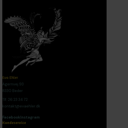
Eva Ehler
Agernvej 93
8330 Beder
Tlf. 26 23 34 72
kontakt@evaehler.dk
Facebook
Instagram
Kundeservice