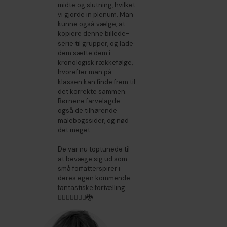
midte og slutning, hvilket
vi gjorde in plenum. Man
kunne også vælge, at
kopiere denne billede-
serie til grupper, og lade
dem sætte dem i
kronologisk rækkefølge,
hvorefter man på
klassen kan finde frem til
det korrekte sammen.
Børnene farvelagde
også de tilhørende
malebogssider, og nød
det meget.
De var nu toptunede til
at bevæge sig ud som
små forfatterspirer i
deres egen kommende
fantastiske fortælling
🧚🏻‍♂️🧙‍♀️🧞‍♂️🐉