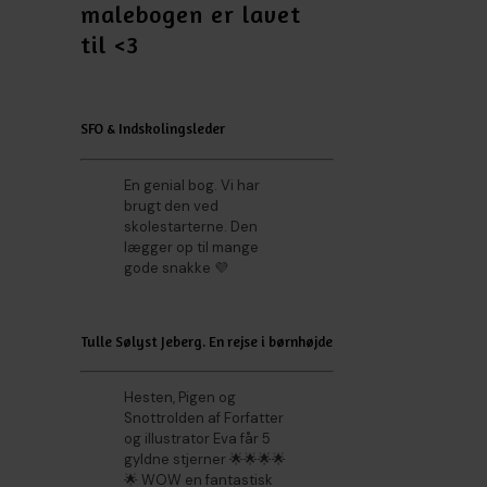
malebogen er lavet
til <3
SFO & Indskolingsleder
En genial bog. Vi har
brugt den ved
skolestarterne. Den
lægger op til mange
gode snakke 💜
Tulle Sølyst Jeberg. En rejse i børnhøjde
Hesten, Pigen og
Snottrolden af Forfatter
og illustrator Eva får 5
gyldne stjerner 🌟🌟🌟🌟
🌟 WOW en fantastisk