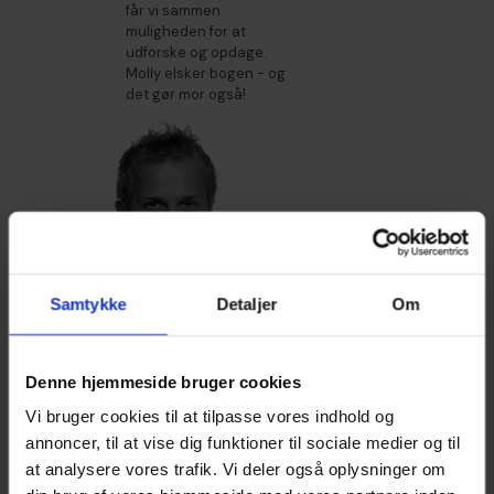
får vi sammen
muligheden for at
udforske og opdage.
Molly elsker bogen - og
det gør mor også!
Samtykke
Detaljer
Om
Lars Bach Hansen
🌟🌟🌟🌟🌟
Denne hjemmeside bruger cookies
Vores børn har længe
Vi bruger cookies til at tilpasse vores indhold og
haft Disney Frost som
deres yndlings
annoncer, til at vise dig funktioner til sociale medier og til
godnathistorie. Men
at analysere vores trafik. Vi deler også oplysninger om
efter at vi har fået