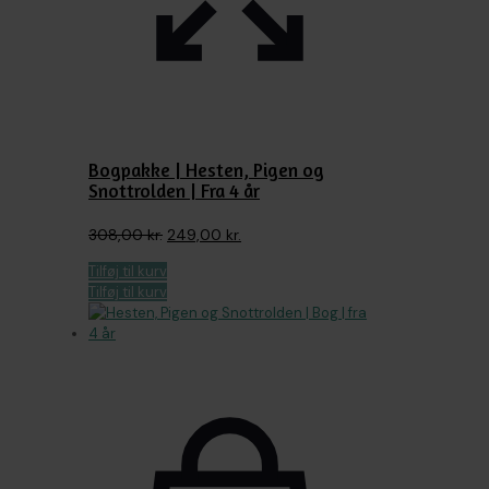
Bogpakke | Hesten, Pigen og
Snottrolden | Fra 4 år
Den
Den
308,00
kr.
249,00
kr.
oprindelige
aktuelle
Tilføj til kurv
pris
pris
Tilføj til kurv
var:
er:
308,00 kr..
249,00 kr..