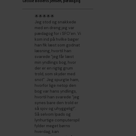
Cecilie Booeris Jensen, pædagog
🌟🌟🌟🌟🌟
Jeg stod og snakkede
med en dreng jeg var
pædagog for i SFO’en. Vi
kom ind på hvilke bøger
han fik læst som godnat
læsning, hvortil han
svarede “jeg får læst
min yndlings bog, hvor
der er en rigtig grum
trold, som skyder med
snot”. Jeg spurgte ham,
hvorfor lige netop den
bog var hans yndlings,
hvortil han svarede “jeg
synes bare den trold er
så sjov og uhyggelig!”.
Så selvom Ipads og
lynhurtige computerspil
fylder meget børns
hverdag, kan