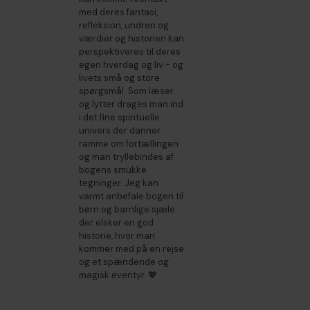
med deres fantasi,
refleksion, undren og
værdier og historien kan
perspektiveres til deres
egen hverdag og liv - og
livets små og store
spørgsmål. Som læser
og lytter drages man ind
i det fine spirituelle
univers der danner
ramme om fortællingen
og man tryllebindes af
bogens smukke
tegninger. Jeg kan
varmt anbefale bogen til
børn og barnlige sjæle
der elsker en god
historie, hvor man
kommer med på en rejse
og et spændende og
magisk eventyr. 💖