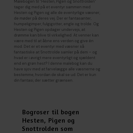
Malebogen til ”Hesten, Pigen og Snottrolden”
tager dig med på et eventyr sammen med
Hesten og Pigen og alle de eventyrlige væsner,
de møder på deres vej. Der er fantasanter,
humpeligimper, fulgigotter, engle og trolde. Og
Hesten og Pigen opdager undervejs, at
drømme kan blive til virkelighed. At venner kan
være med til at åbne ens verden og give én
mod. Det er et eventyr med væsner så
fantastiske at Snottrolde samler på dem – og
hvad er i øvrigt mere eventyrligt og sjældent
end en grøn hest? I denne malebog kan du
have sjov med at farvelægge alle væsnerne og
bestemme, hvordan de skal se ud. Det er kun
din fantasi, der sætter grænsen.
Bogroser til bogen
Hesten, Pigen og
Snottrolden som