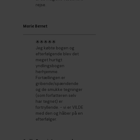
rejse.
Marie Bernet
🌟🌟🌟🌟🌟
Jeg købte bogen og
efterfølgende blev det
meget hurtigt
yndlingsbogen
herhjemme.
Fortællingen er
gribende/spændende
og de smukke tegninger
(som forfatteren selv
har tegnet) er
fortryllende. - vi er VILDE
med den og håber på en
efterfølger.