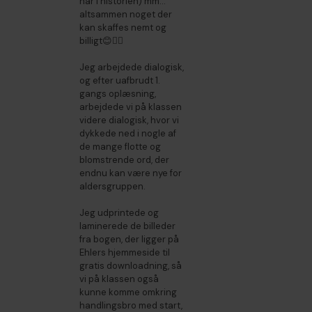
har i historien) mm...
altsammen noget der
kan skaffes nemt og
billigt😊👍🏻
Jeg arbejdede dialogisk,
og efter uafbrudt 1.
gangs oplæsning,
arbejdede vi på klassen
videre dialogisk, hvor vi
dykkede ned i nogle af
de mange flotte og
blomstrende ord, der
endnu kan være nye for
aldersgruppen.
Jeg udprintede og
laminerede de billeder
fra bogen, der ligger på
Ehlers hjemmeside til
gratis downloadning, så
vi på klassen også
kunne komme omkring
handlingsbro med start,