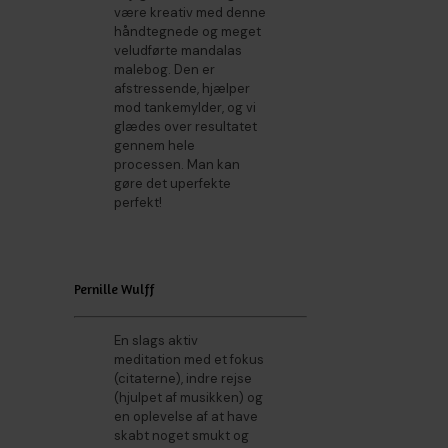
være kreativ med denne
håndtegnede og meget
veludførte mandalas
malebog. Den er
afstressende, hjælper
mod tankemylder, og vi
glædes over resultatet
gennem hele
processen. Man kan
gøre det uperfekte
perfekt!
Pernille Wulff
En slags aktiv
meditation med et fokus
(citaterne), indre rejse
(hjulpet af musikken) og
en oplevelse af at have
skabt noget smukt og