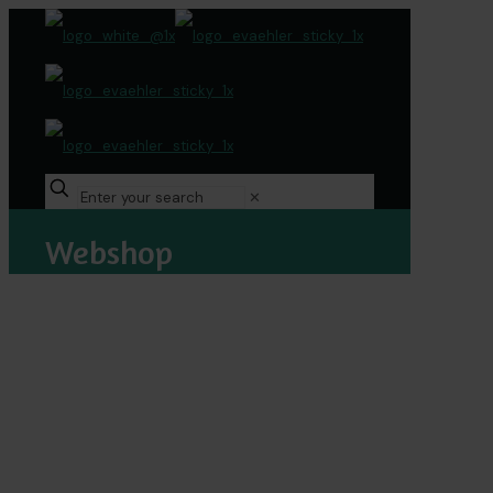
✕
Webshop