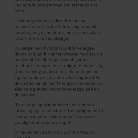
ved at reducere gentagelsen af mange ens
felter.
I malebogen er der et link til en online
ressource, hvor du kan hente inspiration til
farvelægning og meditativ musik, som du kan
lytte til, mens du farvelægger.
Du vælger selv, hvordan du vil farvelægge
denne bog, og du kan farvelægge med det, du
har lyst til. Om du bruger farveblyanter,
tuscher, eller noget helt tredje, er helt op til dig.
Det er din bog, og det er dig, der bestemmer.
Og det bedste er, at siderne kan tages ud. På
den måde kan du nemt hænge dine værker op
eller dele glæden ved at farvelægge med en,
du har kær.
“Farvelægning af mandalaer kan reducere
stress og øge kreativiteten. Det hjælper med at
skabe en meditativ tilstand, som kan være
gavnlig for at reducere angst.”
Dr. Nicola Holt fra University of the West of