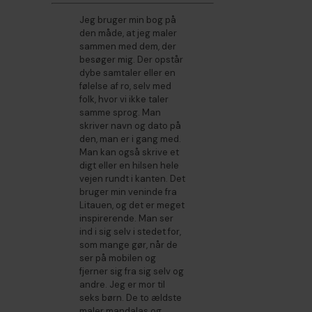
Jeg bruger min bog på
den måde, at jeg maler
sammen med dem, der
besøger mig. Der opstår
dybe samtaler eller en
følelse af ro, selv med
folk, hvor vi ikke taler
samme sprog. Man
skriver navn og dato på
den, man er i gang med.
Man kan også skrive et
digt eller en hilsen hele
vejen rundt i kanten. Det
bruger min veninde fra
Litauen, og det er meget
inspirerende. Man ser
ind i sig selv i stedet for,
som mange gør, når de
ser på mobilen og
fjerner sig fra sig selv og
andre. Jeg er mor til
seks børn. De to ældste
maler mandalas og