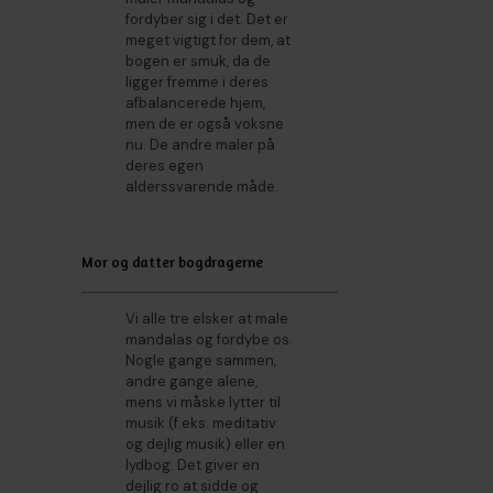
fordyber sig i det. Det er
meget vigtigt for dem, at
bogen er smuk, da de
ligger fremme i deres
afbalancerede hjem,
men de er også voksne
nu. De andre maler på
deres egen
alderssvarende måde.
Mor og datter bogdragerne
Vi alle tre elsker at male
mandalas og fordybe os.
Nogle gange sammen,
andre gange alene,
mens vi måske lytter til
musik (f.eks. meditativ
og dejlig musik) eller en
lydbog. Det giver en
dejlig ro at sidde og