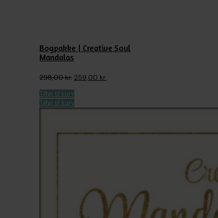
Bogpakke | Creative Soul
Mandalas
Den
Den
298,00
kr.
259,00
kr.
oprindelige
aktuelle
Tilføj til kurv
pris
pris
Tilføj til kurv
var:
er:
298,00 kr..
259,00 kr..