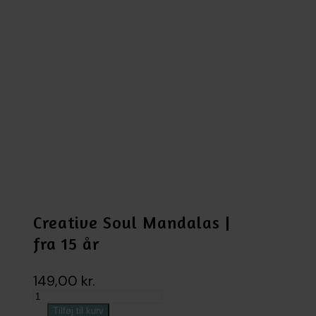
Creative Soul Mandalas |
fra 15 år
149,00
kr.
Creative
Soul
Tilføj til kurv