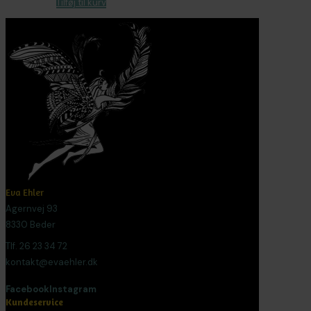
Tilføj til kurv
Eva Ehler
Agernvej 93
8330 Beder
Tlf. 26 23 34 72
kontakt@evaehler.dk
Facebook
Instagram
Kundeservice