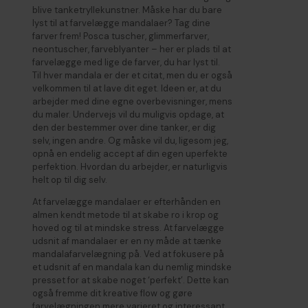
blive tanketryllekunstner. Måske har du bare
lyst til at farvelægge mandalaer? Tag dine
farver frem! Posca tuscher, glimmerfarver,
neontuscher, farveblyanter – her er plads til at
farvelægge med lige de farver, du har lyst til.
Til hver mandala er der et citat, men du er også
velkommen til at lave dit eget. Ideen er, at du
arbejder med dine egne overbevisninger, mens
du maler. Undervejs vil du muligvis opdage, at
den der bestemmer over dine tanker, er dig
selv, ingen andre. Og måske vil du, ligesom jeg,
opnå en endelig accept af din egen uperfekte
perfektion. Hvordan du arbejder, er naturligvis
helt op til dig selv.
At farvelægge mandalaer er efterhånden en
almen kendt metode til at skabe ro i krop og
hoved og til at mindske stress. At farvelægge
udsnit af mandalaer er en ny måde at tænke
mandalafarvelægning på. Ved at fokusere på
et udsnit af en mandala kan du nemlig mindske
presset for at skabe noget ‘perfekt’. Dette kan
også fremme dit kreative flow og gøre
farvelægningen mere varieret og interessant