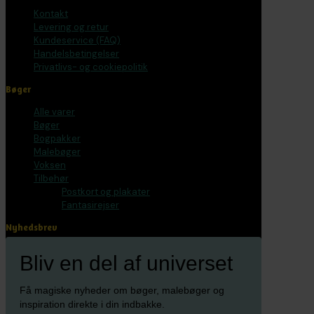
Kontakt
Levering og retur
Kundeservice (FAQ)
Handelsbetingelser
Privatlivs- og cookiepolitik
Bøger
Alle varer
Bøger
Bogpakker
Malebøger
Voksen
Tilbehør
Postkort og plakater
Fantasirejser
Nyhedsbrev
Bliv en del af universet
Få magiske nyheder om bøger, malebøger og
inspiration direkte i din indbakke.