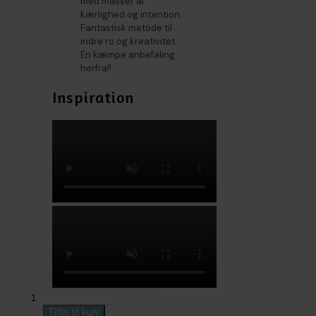
med masser af
kærlighed og intention.
Fantastisk metode til
indre ro og kreativitet.
En kæmpe anbefaling
herfra!!
Inspiration
Creative
Soul
Tilføj til kurv