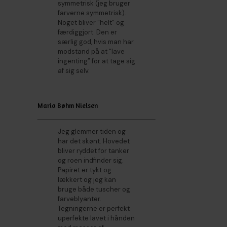
symmetrisk (jeg bruger
farverne symmetrisk).
Noget bliver “helt” og
færdiggjort. Den er
særlig god, hvis man har
modstand på at “lave
ingenting” for at tage sig
af sig selv.
Maria Bøhm Nielsen
Jeg glemmer tiden og
har det skønt. Hovedet
bliver ryddet for tanker
og roen indfinder sig.
Papiret er tykt og
lækkert og jeg kan
bruge både tuscher og
farveblyanter.
Tegningerne er perfekt
uperfekte lavet i hånden