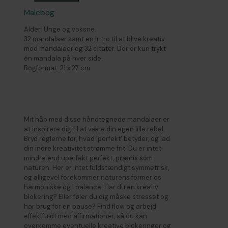
Mandalas
Malebog
|
fra
Alder: Unge og voksne.
15
32 mandalaer samt en intro til at blive kreativ
år
med mandalaer og 32 citater. Der er kun trykt
antal
én mandala på hver side.
Bogformat: 21 x 27 cm
Unik håndtegnet mandala malebog – Find ro
og kreativt flow
Mit håb med disse håndtegnede mandalaer er
at inspirere dig til at være din egen lille rebel.
Bryd reglerne for, hvad ’perfekt’ betyder, og lad
din indre kreativitet strømme frit. Du er intet
mindre end uperfekt perfekt, præcis som
naturen. Her er intet fuldstændigt symmetrisk,
og alligevel forekommer naturens former os
harmoniske og i balance. Har du en kreativ
blokering? Eller føler du dig måske stresset og
har brug for en pause? Find flow og arbejd
effektfuldt med affirmationer, så du kan
overkomme eventuelle kreative blokeringer og