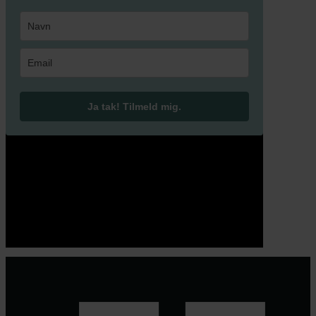
Ja tak! Tilmeld mig.
© 2026 Eva Ehler | Himmelheltene | CVR:
26639670