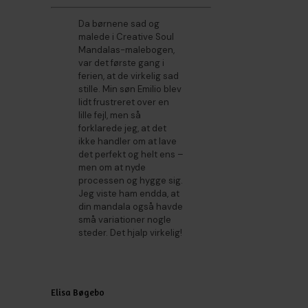
Da børnene sad og
malede i Creative Soul
Mandalas-malebogen,
var det første gang i
ferien, at de virkelig sad
stille. Min søn Emilio blev
lidt frustreret over en
lille fejl, men så
forklarede jeg, at det
ikke handler om at lave
det perfekt og helt ens –
men om at nyde
processen og hygge sig.
Jeg viste ham endda, at
din mandala også havde
små variationer nogle
steder. Det hjalp virkelig!
Elisa Bøgebo