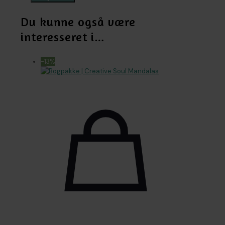
Mandalas
|
Du kunne også være
fra
interesseret i…
15
år
antal
-13%