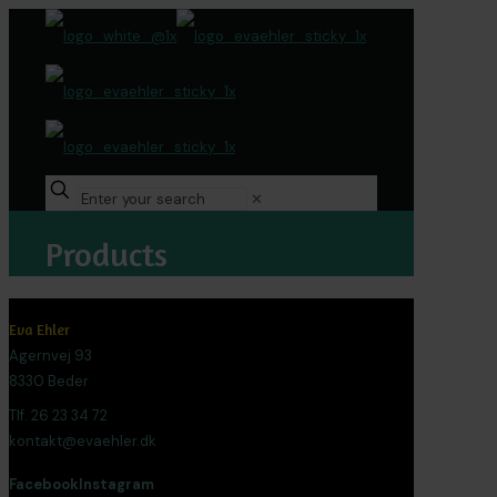
✕
Products
Eva Ehler
Agernvej 93
8330 Beder
Tlf. 26 23 34 72
kontakt@evaehler.dk
Facebook
Instagram