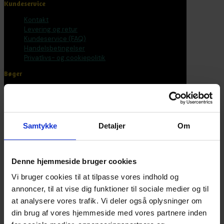
Kundeservice
Kontakt
Levering og retur
Kundeservice (FAQ)
Handelsbetingelser
Privatlivs- og cookiepolitik
Bøger
Alle varer
Bøger
Bogpakker
Malebøger
Samtykke
Detaljer
Om
Voksen
Tilbehør
Postkort og plakater
Fantasirejser
Denne hjemmeside bruger cookies
Nyhedsbrev
Vi bruger cookies til at tilpasse vores indhold og
annoncer, til at vise dig funktioner til sociale medier og til
Bliv en del af universet
at analysere vores trafik. Vi deler også oplysninger om
din brug af vores hjemmeside med vores partnere inden
Få magiske nyheder om bøger, malebøger og