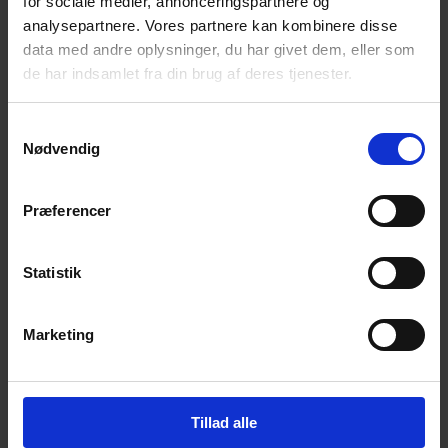
for sociale medier, annonceringspartnere og
inspiration direkte i din indbakke.
analysepartnere. Vores partnere kan kombinere disse
data med andre oplysninger, du har givet dem, eller som
de har indsamlet fra din brug af deres tjenester.
Samtykkevalg
Nødvendig
Ja tak! Tilmeld mig.
Præferencer
Statistik
Marketing
© 2026 Eva Ehler | Himmelheltene | CVR:
26639670
Tillad alle