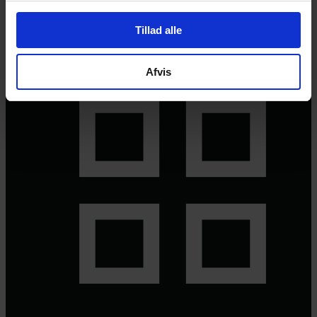
© 2026 Eva Ehler | Himmelheltene | CVR:
26639670
Tillad alle
Afvis