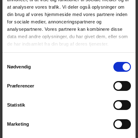
at analysere vores trafik. Vi deler også oplysninger om
Bliv en del af universet
din brug af vores hjemmeside med vores partnere inden
for sociale medier, annonceringspartnere og
Få magiske nyheder om bøger, malebøger og
analysepartnere. Vores partnere kan kombinere disse
inspiration direkte i din indbakke.
data med andre oplysninger, du har givet dem, eller som
de har indsamlet fra din brug af deres tjenester.
Samtykkevalg
Nødvendig
Ja tak! Tilmeld mig.
Præferencer
Statistik
Marketing