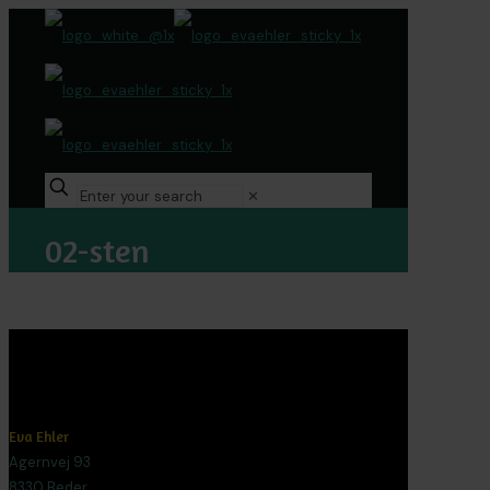
✕
02-sten
Eva Ehler
Agernvej 93
8330 Beder