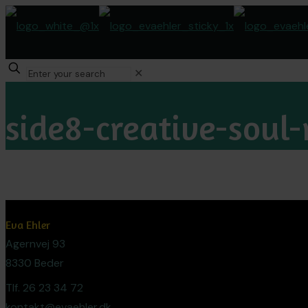
✕
side8-creative-soul
Eva Ehler
Agernvej 93
8330 Beder
Tlf. 26 23 34 72
kontakt@evaehler.dk