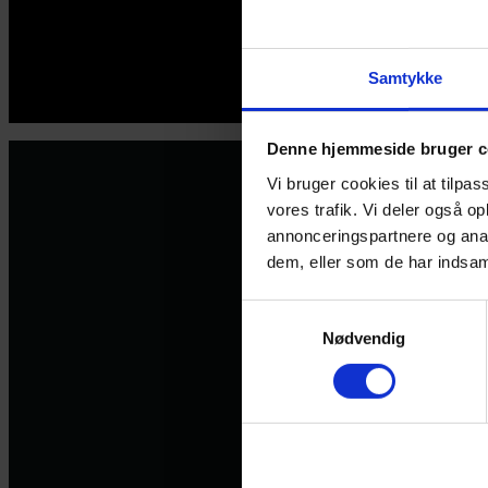
Samtykke
© 2026 Eva Ehler | Himmelheltene | CVR:
26639670
Denne hjemmeside bruger c
Vi bruger cookies til at tilpas
vores trafik. Vi deler også 
annonceringspartnere og anal
dem, eller som de har indsaml
Samtykkevalg
Nødvendig