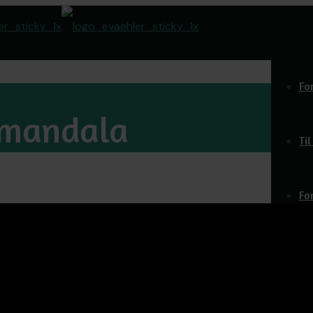
Fo
-mandala
Ti
Fo
Do
O