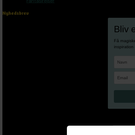
Fantasirejser
Nyhedsbrev
Bliv 
Få magisk
inspiration