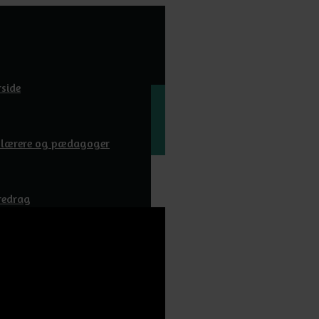
rside
l lærere og pædagoger
redrag
wnloads
m