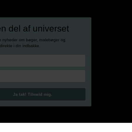
en del af universet
e nyheder om bøger, malebøger og
 direkte i din indbakke.
Ja tak! Tilmeld mig.