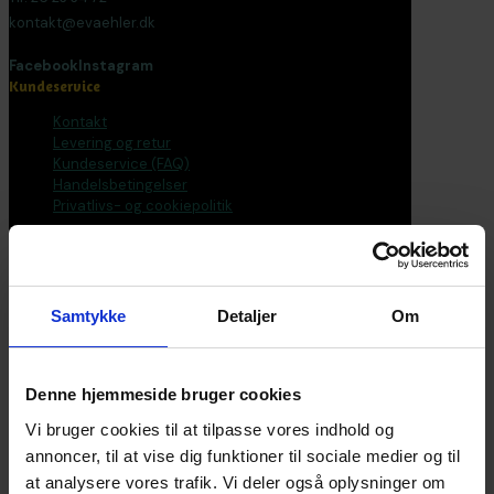
kontakt@evaehler.dk
Facebook
Instagram
Kundeservice
Kontakt
Levering og retur
Kundeservice (FAQ)
Handelsbetingelser
Privatlivs- og cookiepolitik
Bøger
Alle varer
Bøger
Samtykke
Detaljer
Om
Bogpakker
Malebøger
Voksen
Tilbehør
Denne hjemmeside bruger cookies
Postkort og plakater
Fantasirejser
Vi bruger cookies til at tilpasse vores indhold og
annoncer, til at vise dig funktioner til sociale medier og til
Nyhedsbrev
at analysere vores trafik. Vi deler også oplysninger om