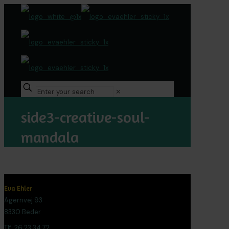
✕
side3-creative-soul-
mandala
Eva Ehler
Agernvej 93
8330 Beder
Tlf. 26 23 34 72