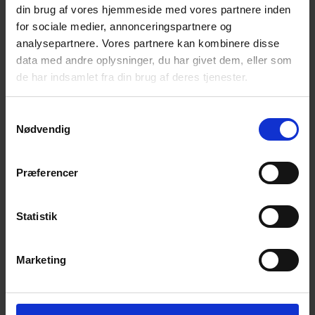
Bliv en del af universet
din brug af vores hjemmeside med vores partnere inden
for sociale medier, annonceringspartnere og
Få magiske nyheder om bøger, malebøger og
analysepartnere. Vores partnere kan kombinere disse
inspiration direkte i din indbakke.
data med andre oplysninger, du har givet dem, eller som
de har indsamlet fra din brug af deres tjenester.
Samtykkevalg
Nødvendig
Ja tak! Tilmeld mig.
Præferencer
Statistik
Marketing
© 2026 Eva Ehler | Himmelheltene | CVR:
26639670