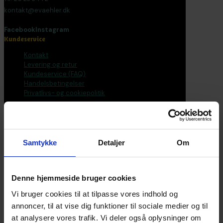
kontakt@evaehler.dk
Facebook
Instagram
Kundeservice
Kontakt
Levering og retur
Kundeservice (FAQ)
Handelsbetingelser
Privatlivs- og cookiepolitik
Bøger
Alle varer
Bøger
Samtykke
Detaljer
Om
Bogpakker
Malebøger
Voksen
Tilbehør
Denne hjemmeside bruger cookies
Postkort og plakater
Fantasirejser
Vi bruger cookies til at tilpasse vores indhold og
annoncer, til at vise dig funktioner til sociale medier og til
Nyhedsbrev
at analysere vores trafik. Vi deler også oplysninger om