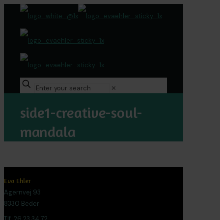
✕
side1-creative-soul-
mandala
Eva Ehler
Agernvej 93
8330 Beder
Tlf. 26 23 34 72