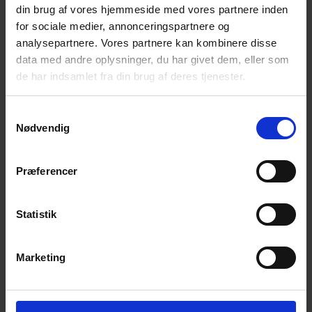
Bliv en del af universet
din brug af vores hjemmeside med vores partnere inden
for sociale medier, annonceringspartnere og
Få magiske nyheder om bøger, malebøger og
analysepartnere. Vores partnere kan kombinere disse
inspiration direkte i din indbakke.
data med andre oplysninger, du har givet dem, eller som
de har indsamlet fra din brug af deres tjenester.
Samtykkevalg
Nødvendig
Ja tak! Tilmeld mig.
Præferencer
Statistik
Marketing
© 2026 Eva Ehler | Himmelheltene | CVR:
26639670