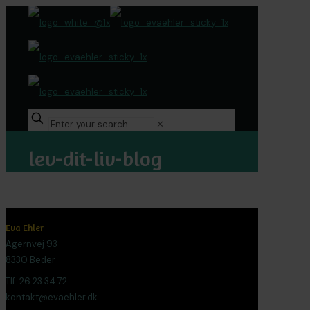
✕
lev-dit-liv-blog
Eva Ehler
Agernvej 93
8330 Beder
Tlf. 26 23 34 72
kontakt@evaehler.dk