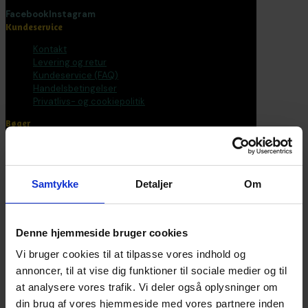
Facebook
Instagram
Kundeservice
Kontakt
Levering og retur
Kundeservice (FAQ)
Handelsbetingelser
Privatlivs- og cookiepolitik
Bøger
Alle varer
Bøger
Bogpakker
Samtykke
Detaljer
Om
Malebøger
Voksen
Tilbehør
Postkort og plakater
Denne hjemmeside bruger cookies
Fantasirejser
Vi bruger cookies til at tilpasse vores indhold og
Nyhedsbrev
annoncer, til at vise dig funktioner til sociale medier og til
at analysere vores trafik. Vi deler også oplysninger om
Bliv en del af universet
din brug af vores hjemmeside med vores partnere inden