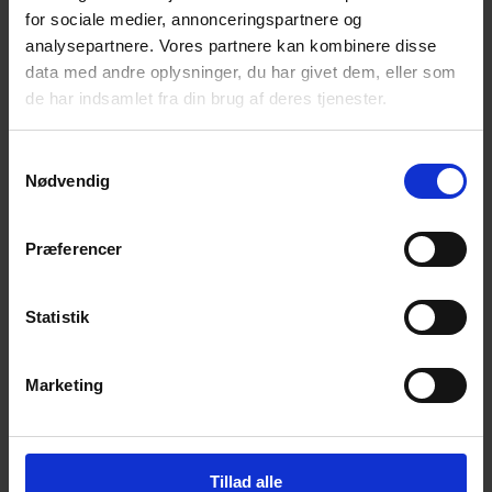
for sociale medier, annonceringspartnere og
Få magiske nyheder om bøger, malebøger og
inspiration direkte i din indbakke.
analysepartnere. Vores partnere kan kombinere disse
data med andre oplysninger, du har givet dem, eller som
de har indsamlet fra din brug af deres tjenester.
Samtykkevalg
Nødvendig
Ja tak! Tilmeld mig.
Præferencer
Statistik
Marketing
© 2026 Eva Ehler | Himmelheltene | CVR:
26639670
Tillad alle