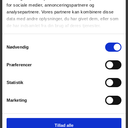
for sociale medier, annonceringspartnere og
Få magiske nyheder om bøger, malebøger og
inspiration direkte i din indbakke.
analysepartnere. Vores partnere kan kombinere disse
data med andre oplysninger, du har givet dem, eller som
de har indsamlet fra din brug af deres tjenester.
Samtykkevalg
Nødvendig
Ja tak! Tilmeld mig.
Præferencer
Statistik
Marketing
© 2026 Eva Ehler | Himmelheltene | CVR:
26639670
Tillad alle