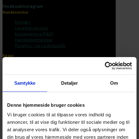
Facebook
Instagram
Kundeservice
Kontakt
Levering og retur
Kundeservice (FAQ)
Handelsbetingelser
Privatlivs- og cookiepolitik
Bøger
Alle varer
Bøger
Bogpakker
Samtykke
Detaljer
Om
Malebøger
Voksen
Tilbehør
Postkort og plakater
Denne hjemmeside bruger cookies
Fantasirejser
Vi bruger cookies til at tilpasse vores indhold og
Nyhedsbrev
annoncer, til at vise dig funktioner til sociale medier og til
at analysere vores trafik. Vi deler også oplysninger om
Bliv en del af universet
din brug af vores hjemmeside med vores partnere inden