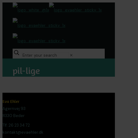
✕
pil-lige
Eva Ehler
Agernvej 93
8330 Beder
Tlf. 26 23 34 72
kontakt@evaehler.dk