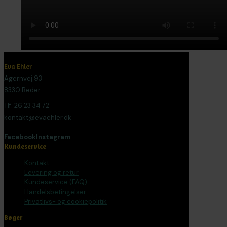
Eva Ehler
Agernvej 93
8330 Beder
Tlf. 26 23 34 72
kontakt@evaehler.dk
Facebook
Instagram
Kundeservice
Kontakt
Levering og retur
Kundeservice (FAQ)
Handelsbetingelser
Privatlivs- og cookiepolitik
Bøger