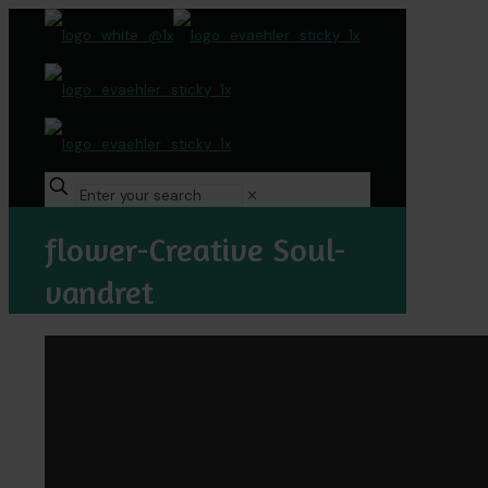
✕
flower-Creative Soul-
vandret