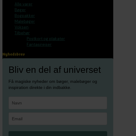
Alle varer
Bøger
Bogpakker
Malebøger
Voksen
Tilbehør
Postkort og plakater
Fantasirejser
Nyhedsbrev
Bliv en del af universet
Få magiske nyheder om bøger, malebøger og
inspiration direkte i din indbakke.