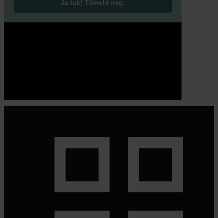
Ja tak! Tilmeld mig.
© 2026 Eva Ehler | Himmelheltene | CVR:
26639670