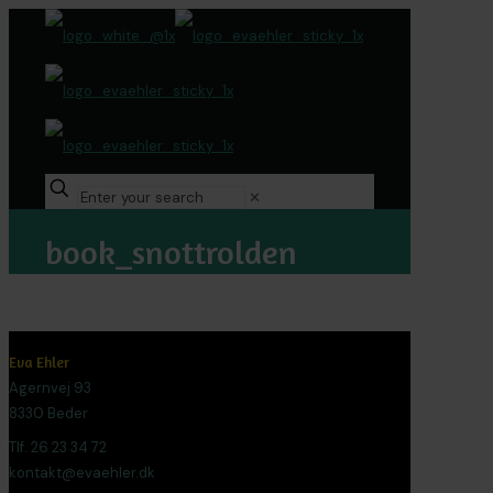
✕
book_snottrolden
Eva Ehler
Agernvej 93
8330 Beder
Tlf. 26 23 34 72
kontakt@evaehler.dk