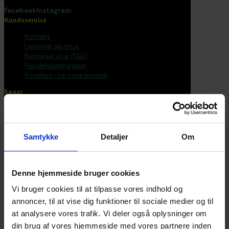
Facebook
Instagram
Kundeservice
Kontakt
Levering og retur
Kundeservice (FAQ)
Handelsbetingelser
Privatlivs- og cookiepolitik
Bøger
Alle varer
Bøger
Bogpakker
Samtykke
Detaljer
Om
Malebøger
Voksen
Tilbehør
Postkort og plakater
Denne hjemmeside bruger cookies
Fantasirejser
Vi bruger cookies til at tilpasse vores indhold og
Nyhedsbrev
annoncer, til at vise dig funktioner til sociale medier og til
at analysere vores trafik. Vi deler også oplysninger om
Bliv en del af universet
din brug af vores hjemmeside med vores partnere inden