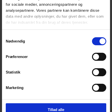
for sociale medier, annonceringspartnere og
Få magiske nyheder om bøger, malebøger og
inspiration direkte i din indbakke.
analysepartnere. Vores partnere kan kombinere disse
data med andre oplysninger, du har givet dem, eller som
de har indsamlet fra din brug af deres tjenester.
Samtykkevalg
Nødvendig
Ja tak! Tilmeld mig.
Præferencer
Statistik
Marketing
© 2026 Eva Ehler | Himmelheltene | CVR:
26639670
Tillad alle