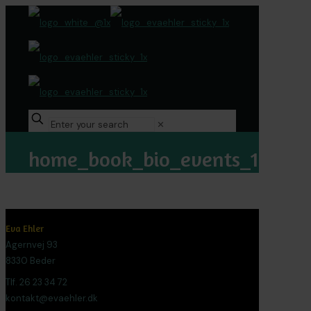
✕
home_book_bio_events_1
Eva Ehler
Agernvej 93
8330 Beder
Tlf. 26 23 34 72
kontakt@evaehler.dk