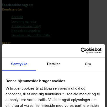
Facebook
Instagram
Kundeservice
Kontakt
Levering og retur
Kundeservice (FAQ)
Handelsbetingelser
Privatlivs- og cookiepolitik
Bøger
Alle varer
Bøger
Bogpakker
Samtykke
Detaljer
Om
Malebøger
Voksen
Tilbehør
Postkort og plakater
Denne hjemmeside bruger cookies
Fantasirejser
Vi bruger cookies til at tilpasse vores indhold og
Nyhedsbrev
annoncer, til at vise dig funktioner til sociale medier og til
at analysere vores trafik. Vi deler også oplysninger om
Bliv en del af universet
din brug af vores hjemmeside med vores partnere inden