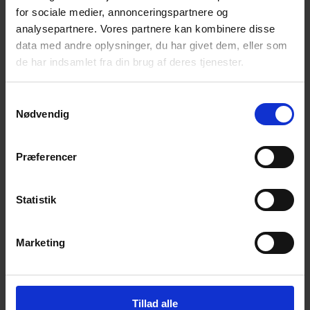
for sociale medier, annonceringspartnere og
Få magiske nyheder om bøger, malebøger og
inspiration direkte i din indbakke.
analysepartnere. Vores partnere kan kombinere disse
data med andre oplysninger, du har givet dem, eller som
de har indsamlet fra din brug af deres tjenester.
Samtykkevalg
Nødvendig
Ja tak! Tilmeld mig.
Præferencer
Statistik
Marketing
© 2026 Eva Ehler | Himmelheltene | CVR:
26639670
Tillad alle