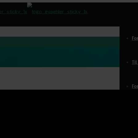
Fo
Ti
Fo
Do
O