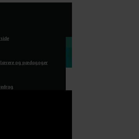
rside
l lærere og pædagoger
redrag
wnloads
m