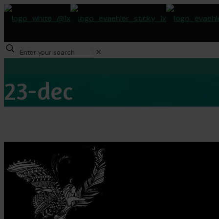
✕
23-dec