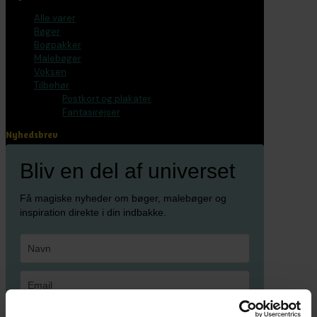
Alle varer
Bøger
Bogpakker
Malebøger
Voksen
Tilbehør
Postkort og plakater
Fantasirejser
Nyhedsbrev
Bliv en del af universet
Få magiske nyheder om bøger, malebøger og
inspiration direkte i din indbakke.