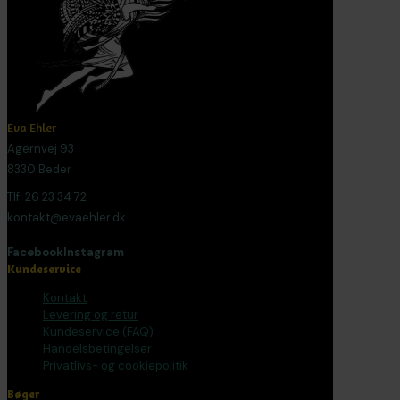
Eva Ehler
Agernvej 93
8330 Beder
Tlf. 26 23 34 72
kontakt@evaehler.dk
Facebook
Instagram
Kundeservice
Kontakt
Levering og retur
Kundeservice (FAQ)
Handelsbetingelser
Privatlivs- og cookiepolitik
Bøger