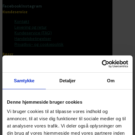
Facebook
Instagram
Kundeservice
Kontakt
Levering og retur
Kundeservice (FAQ)
Handelsbetingelser
Privatlivs- og cookiepolitik
Bøger
Alle varer
Bøger
Bogpakker
Samtykke
Detaljer
Om
Malebøger
Voksen
Tilbehør
Postkort og plakater
Denne hjemmeside bruger cookies
Fantasirejser
Vi bruger cookies til at tilpasse vores indhold og
Nyhedsbrev
annoncer, til at vise dig funktioner til sociale medier og til
at analysere vores trafik. Vi deler også oplysninger om
Bliv en del af universet
din brug af vores hjemmeside med vores partnere inden