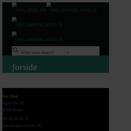
✕
forside
Eva Ehler
Agernvej 93
8330 Beder
Tlf. 26 23 34 72
kontakt@evaehler.dk