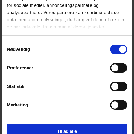
for sociale medier, annonceringspartnere og
Få magiske nyheder om bøger, malebøger og
inspiration direkte i din indbakke.
analysepartnere. Vores partnere kan kombinere disse
data med andre oplysninger, du har givet dem, eller som
de har indsamlet fra din brug af deres tjenester.
Samtykkevalg
Nødvendig
Ja tak! Tilmeld mig.
Præferencer
Statistik
Marketing
© 2026 Eva Ehler | Himmelheltene | CVR:
26639670
Tillad alle