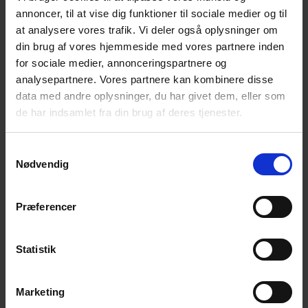
annoncer, til at vise dig funktioner til sociale medier og til
Bliv en del af universet
at analysere vores trafik. Vi deler også oplysninger om
din brug af vores hjemmeside med vores partnere inden
Få magiske nyheder om bøger, malebøger og
for sociale medier, annonceringspartnere og
inspiration direkte i din indbakke.
analysepartnere. Vores partnere kan kombinere disse
data med andre oplysninger, du har givet dem, eller som
de har indsamlet fra din brug af deres tjenester.
Samtykkevalg
Nødvendig
Ja tak! Tilmeld mig.
Præferencer
Statistik
Marketing