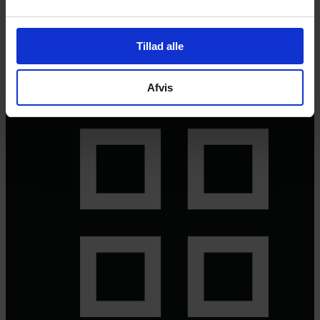
© 2026 Eva Ehler | Himmelheltene | CVR:
26639670
Tillad alle
Afvis