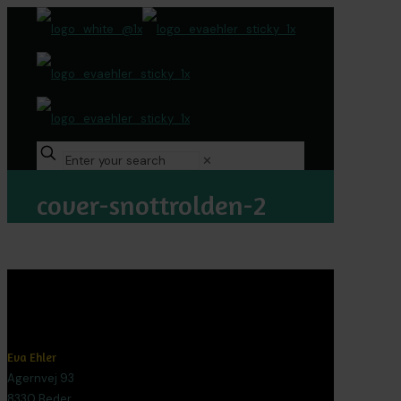
✕
cover-snottrolden-2
Eva Ehler
Agernvej 93
8330 Beder