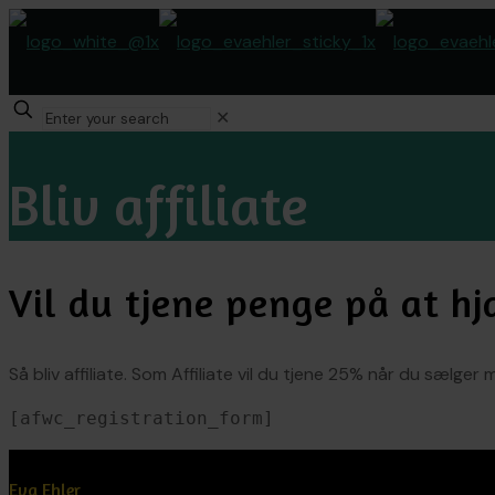
✕
Bliv affiliate
Vil du tjene penge på at h
Så bliv affiliate. Som Affiliate vil du tjene 25% når du sælge
[afwc_registration_form]
Eva Ehler