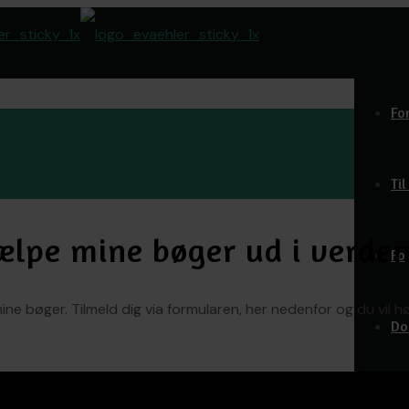
Fo
Ti
jælpe mine bøger ud i verde
Fo
r mine bøger. Tilmeld dig via formularen, her nedenfor og du vil
Do
O