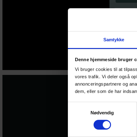
Samtykke
Denne hjemmeside bruger c
© 2026 Eva Ehler | Himmelheltene | CVR:
26639670
Vi bruger cookies til at tilpas
vores trafik. Vi deler også 
annonceringspartnere og anal
dem, eller som de har indsaml
Samtykkevalg
Nødvendig