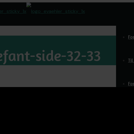
Fo
efant-side-32-33
Ti
Fo
Do
O