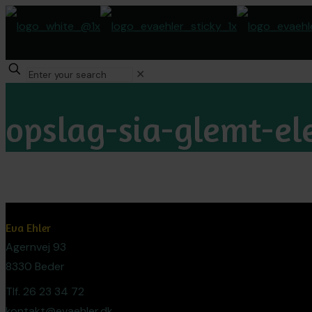
✕
opslag-sia-glemt-el
Eva Ehler
Agernvej 93
8330 Beder
Tlf. 26 23 34 72
kontakt@evaehler.dk