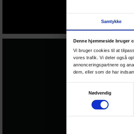
Samtykke
© 2026 Eva Ehler | Himmelheltene | CVR:
26639670
Denne hjemmeside bruger c
Vi bruger cookies til at tilpas
vores trafik. Vi deler også 
annonceringspartnere og anal
dem, eller som de har indsaml
Samtykkevalg
Nødvendig