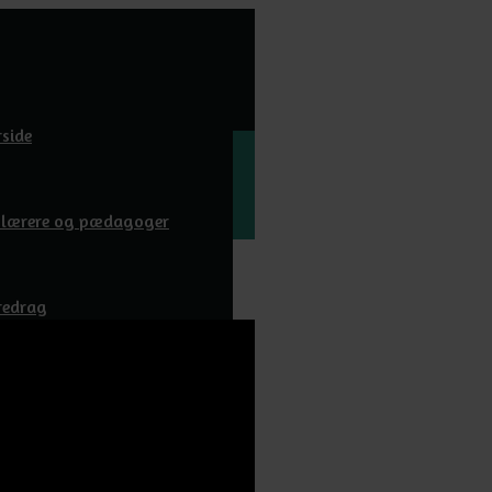
rside
l lærere og pædagoger
redrag
wnloads
m