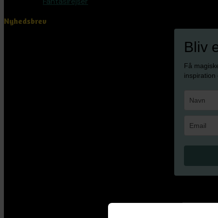
Fantasirejser
Nyhedsbrev
Bliv 
Få magisk
inspiration