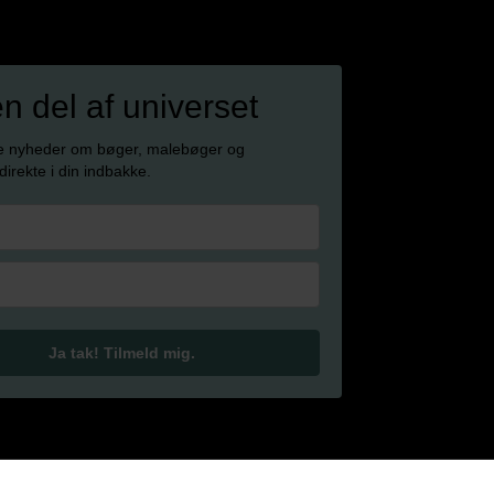
en del af universet
e nyheder om bøger, malebøger og
 direkte i din indbakke.
Ja tak! Tilmeld mig.