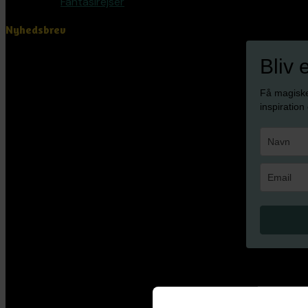
Fantasirejser
Nyhedsbrev
Bliv 
Få magisk
inspiration