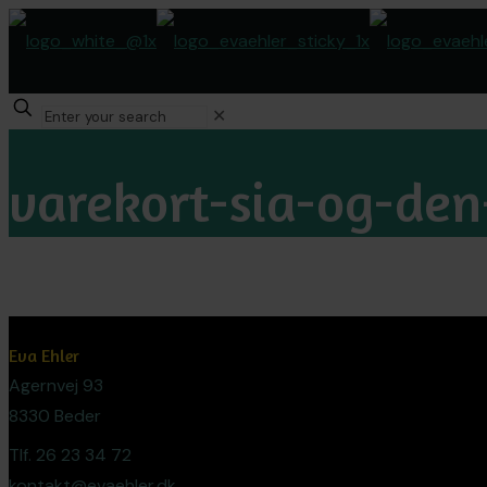
✕
varekort-sia-og-den
Eva Ehler
Agernvej 93
8330 Beder
Tlf. 26 23 34 72
kontakt@evaehler.dk