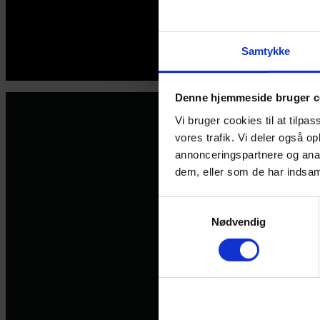
Samtykke
© 2026 Eva Ehler | Himmelheltene | CVR:
26639670
Denne hjemmeside bruger c
Vi bruger cookies til at tilpas
vores trafik. Vi deler også 
annonceringspartnere og anal
dem, eller som de har indsaml
Samtykkevalg
Nødvendig