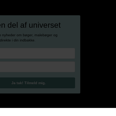
en del af universet
e nyheder om bøger, malebøger og
 direkte i din indbakke.
Ja tak! Tilmeld mig.