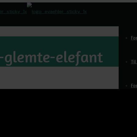
Fo
-glemte-elefant
Ti
Fo
Do
O