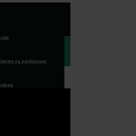
rside
l lærere og pædagoger
redrag
wnloads
m