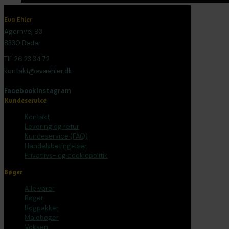
Eva Ehler
Agernvej 93
8330 Beder
Tlf. 26 23 34 72
kontakt@evaehler.dk
Facebook
Instagram
Kundeservice
Kontakt
Levering og retur
Kundeservice (FAQ)
Handelsbetingelser
Privatlivs- og cookiepolitik
Bøger
Alle varer
Bøger
Bogpakker
Malebøger
Voksen