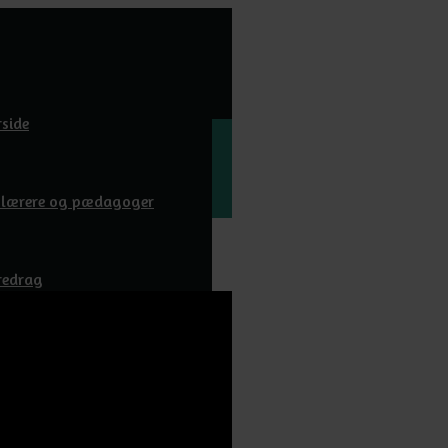
rside
l lærere og pædagoger
redrag
wnloads
m