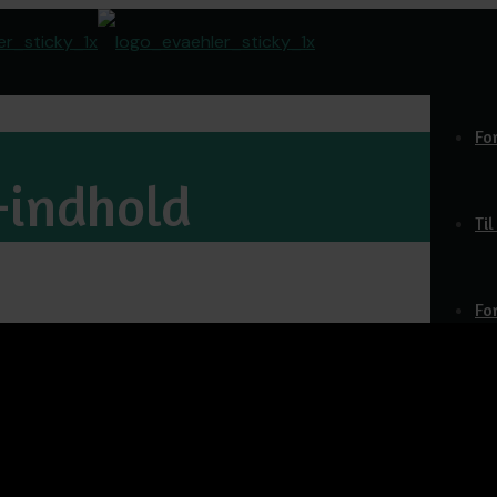
Fo
-indhold
Ti
Fo
Do
O