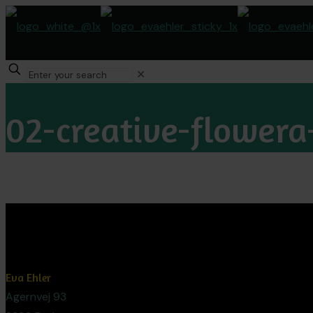
✕
02-creative-flowera
Eva Ehler
Agernvej 93