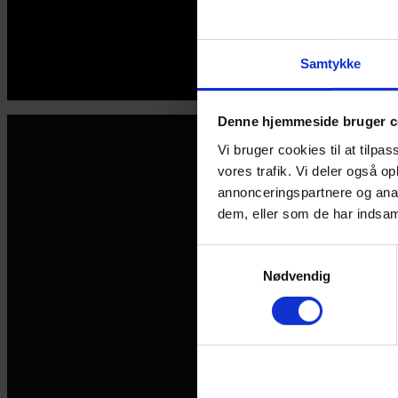
Samtykke
© 2026 Eva Ehler | Himmelheltene | CVR:
26639670
Denne hjemmeside bruger c
Vi bruger cookies til at tilpas
vores trafik. Vi deler også 
annonceringspartnere og anal
dem, eller som de har indsaml
Samtykkevalg
Nødvendig