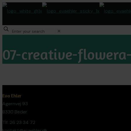
✕
07-creative-flowera
Eva Ehler
Agernvej 93
8330 Beder
Tlf. 26 23 34 72
kontakt@evaehler.dk