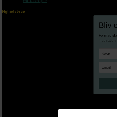
Fantasirejser
Nyhedsbrev
Bliv 
Få magisk
inspiration