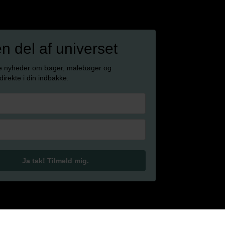
en del af universet
e nyheder om bøger, malebøger og
 direkte i din indbakke.
Ja tak! Tilmeld mig.