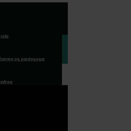
rside
l lærere og pædagoger
redrag
wnloads
m