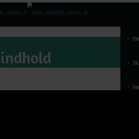
Fo
-indhold
Ti
Fo
Do
O