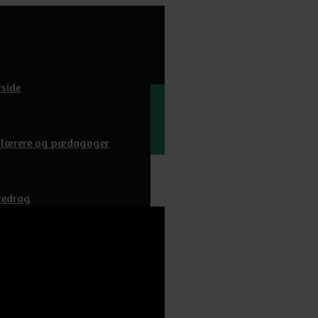
rside
l lærere og pædagoger
redrag
wnloads
m