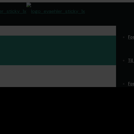
Fo
Ti
Fo
Do
O