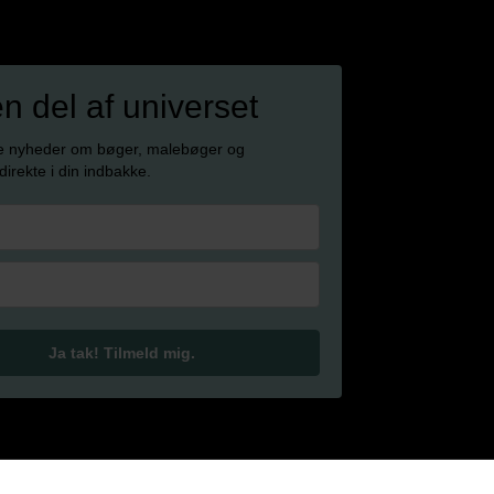
en del af universet
e nyheder om bøger, malebøger og
 direkte i din indbakke.
Ja tak! Tilmeld mig.