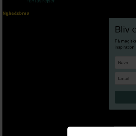
Fantasirejser
Nyhedsbrev
Bliv 
Få magisk
inspiration