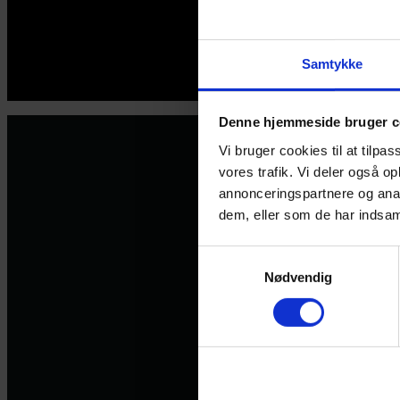
Samtykke
© 2026 Eva Ehler | Himmelheltene | CVR:
26639670
Denne hjemmeside bruger c
Vi bruger cookies til at tilpas
vores trafik. Vi deler også 
annonceringspartnere og anal
dem, eller som de har indsaml
Samtykkevalg
Nødvendig