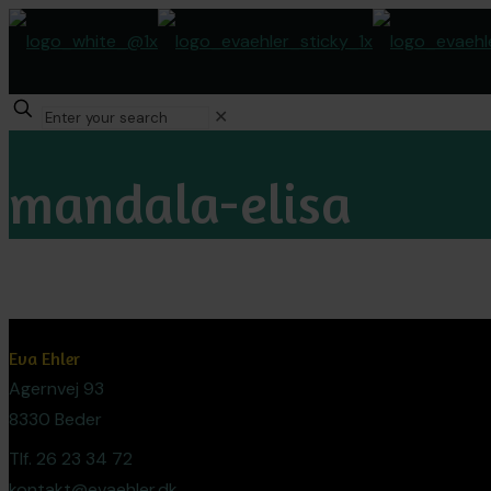
✕
mandala-elisa
Eva Ehler
Agernvej 93
8330 Beder
Tlf. 26 23 34 72
kontakt@evaehler.dk