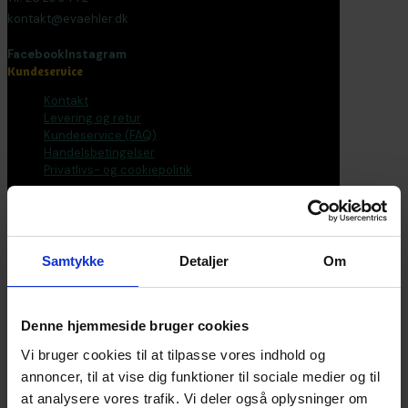
kontakt@evaehler.dk
Facebook
Instagram
Kundeservice
Kontakt
Levering og retur
Kundeservice (FAQ)
Handelsbetingelser
Privatlivs- og cookiepolitik
Bøger
Alle varer
Bøger
Samtykke
Detaljer
Om
Bogpakker
Malebøger
Voksen
Tilbehør
Denne hjemmeside bruger cookies
Postkort og plakater
Fantasirejser
Vi bruger cookies til at tilpasse vores indhold og
annoncer, til at vise dig funktioner til sociale medier og til
Nyhedsbrev
at analysere vores trafik. Vi deler også oplysninger om