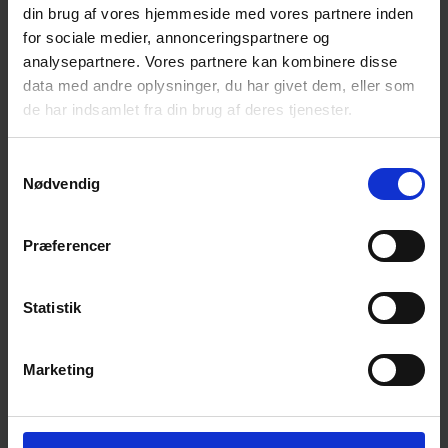
Bliv en del af universet
din brug af vores hjemmeside med vores partnere inden
for sociale medier, annonceringspartnere og
Få magiske nyheder om bøger, malebøger og
analysepartnere. Vores partnere kan kombinere disse
inspiration direkte i din indbakke.
data med andre oplysninger, du har givet dem, eller som
de har indsamlet fra din brug af deres tjenester.
Samtykkevalg
Nødvendig
Ja tak! Tilmeld mig.
Præferencer
Statistik
Marketing
© 2026 Eva Ehler | Himmelheltene | CVR:
26639670