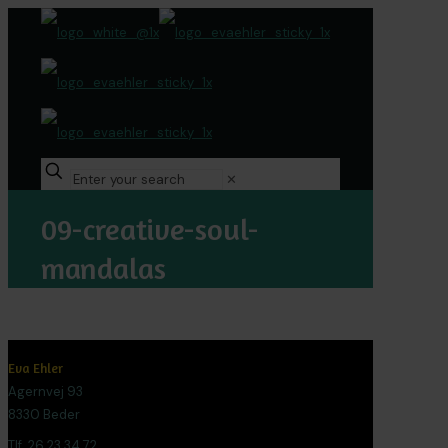
✕
09-creative-soul-
mandalas
Eva Ehler
Agernvej 93
8330 Beder
Tlf. 26 23 34 72