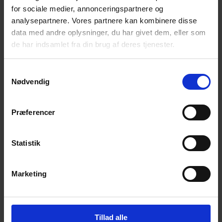
for sociale medier, annonceringspartnere og
Få magiske nyheder om bøger, malebøger og
inspiration direkte i din indbakke.
analysepartnere. Vores partnere kan kombinere disse
data med andre oplysninger, du har givet dem, eller som
de har indsamlet fra din brug af deres tjenester.
Samtykkevalg
Nødvendig
Ja tak! Tilmeld mig.
Præferencer
Statistik
Marketing
© 2026 Eva Ehler | Himmelheltene | CVR:
26639670
Tillad alle