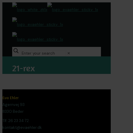
✕
21-rex
Eva Ehler
Agernvej 93
8330 Beder
Tlf. 26 23 34 72
kontakt@evaehler.dk