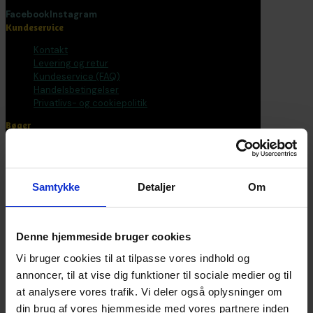
Facebook
Instagram
Kundeservice
Kontakt
Levering og retur
Kundeservice (FAQ)
Handelsbetingelser
Privatlivs- og cookiepolitik
Bøger
Alle varer
Bøger
Bogpakker
Samtykke
Detaljer
Om
Malebøger
Voksen
Tilbehør
Postkort og plakater
Denne hjemmeside bruger cookies
Fantasirejser
Vi bruger cookies til at tilpasse vores indhold og
Nyhedsbrev
annoncer, til at vise dig funktioner til sociale medier og til
at analysere vores trafik. Vi deler også oplysninger om
Bliv en del af universet
din brug af vores hjemmeside med vores partnere inden