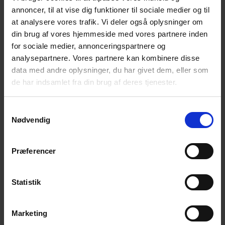
annoncer, til at vise dig funktioner til sociale medier og til
Bliv en del af universet
at analysere vores trafik. Vi deler også oplysninger om
din brug af vores hjemmeside med vores partnere inden
Få magiske nyheder om bøger, malebøger og
for sociale medier, annonceringspartnere og
inspiration direkte i din indbakke.
analysepartnere. Vores partnere kan kombinere disse
data med andre oplysninger, du har givet dem, eller som
de har indsamlet fra din brug af deres tjenester.
Samtykkevalg
Nødvendig
Ja tak! Tilmeld mig.
Præferencer
Statistik
Marketing