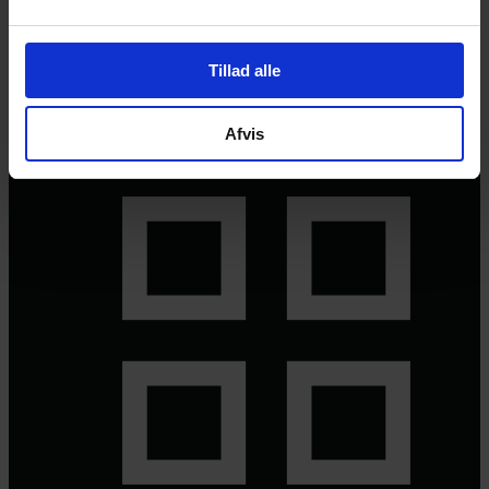
© 2026 Eva Ehler | Himmelheltene | CVR:
26639670
Tillad alle
Afvis