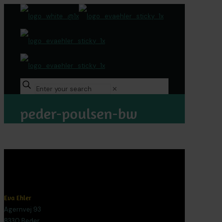
✕
peder-poulsen-bw
Eva Ehler
Agernvej 93
8330 Beder