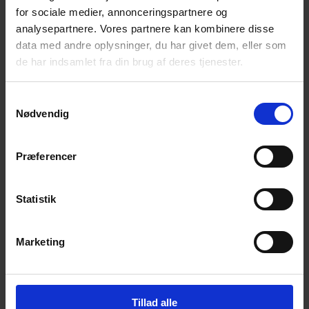
for sociale medier, annonceringspartnere og
Få magiske nyheder om bøger, malebøger og
inspiration direkte i din indbakke.
analysepartnere. Vores partnere kan kombinere disse
data med andre oplysninger, du har givet dem, eller som
de har indsamlet fra din brug af deres tjenester.
Samtykkevalg
Nødvendig
Ja tak! Tilmeld mig.
Præferencer
Statistik
Marketing
© 2026 Eva Ehler | Himmelheltene | CVR:
26639670
Tillad alle