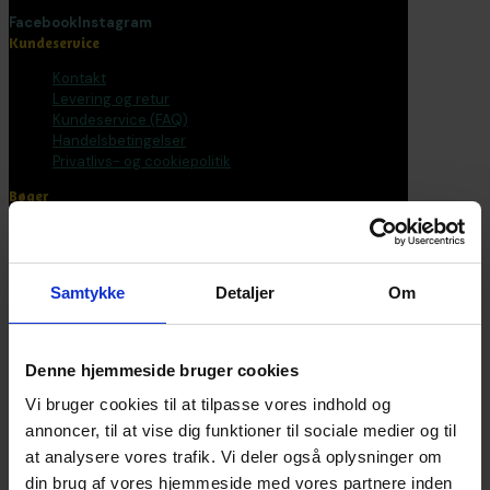
Facebook
Instagram
Kundeservice
Kontakt
Levering og retur
Kundeservice (FAQ)
Handelsbetingelser
Privatlivs- og cookiepolitik
Bøger
Alle varer
Bøger
Bogpakker
Samtykke
Detaljer
Om
Malebøger
Voksen
Tilbehør
Postkort og plakater
Denne hjemmeside bruger cookies
Fantasirejser
Vi bruger cookies til at tilpasse vores indhold og
Nyhedsbrev
annoncer, til at vise dig funktioner til sociale medier og til
at analysere vores trafik. Vi deler også oplysninger om
Bliv en del af universet
din brug af vores hjemmeside med vores partnere inden