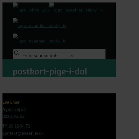
✕
postkort-pige-i-dal
Eva Ehler
Agernvej 93
8330 Beder
Tlf. 26 23 34 72
kontakt@evaehler.dk