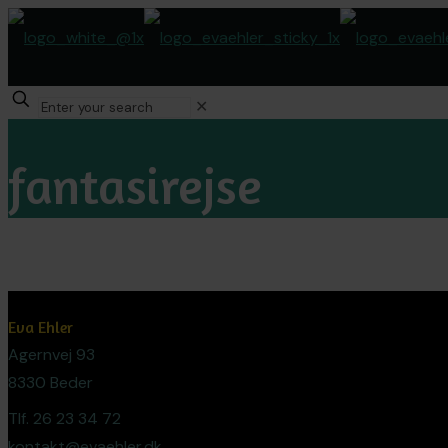
✕
fantasirejse
Eva Ehler
Agernvej 93
8330 Beder
Tlf. 26 23 34 72
kontakt@evaehler.dk