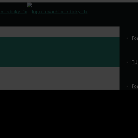
Fo
Ti
Fo
Do
O