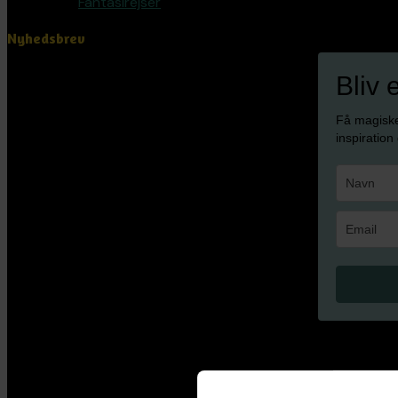
Fantasirejser
Nyhedsbrev
Bliv 
Få magisk
inspiration