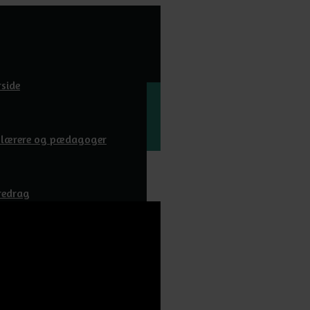
rside
l lærere og pædagoger
redrag
wnloads
m