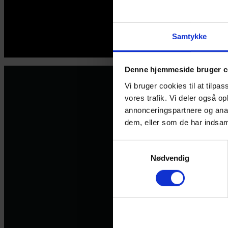
Samtykke
© 2026 Eva Ehler | Himmelheltene | CVR:
26639670
Denne hjemmeside bruger c
Vi bruger cookies til at tilpas
vores trafik. Vi deler også 
annonceringspartnere og anal
dem, eller som de har indsaml
Samtykkevalg
Nødvendig