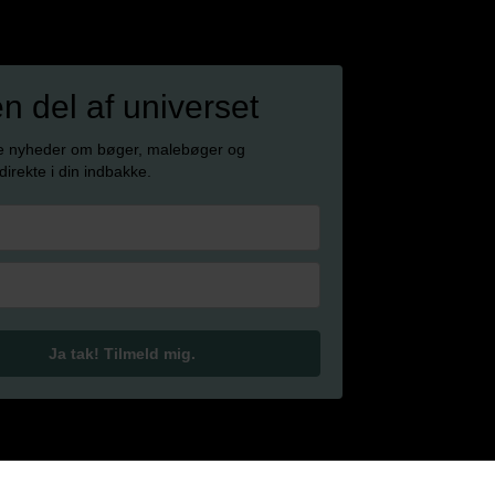
en del af universet
e nyheder om bøger, malebøger og
 direkte i din indbakke.
Ja tak! Tilmeld mig.