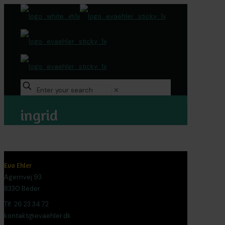
✕
ingrid
Eva Ehler
Agernvej 93
8330 Beder
Tlf. 26 23 34 72
kontakt@evaehler.dk