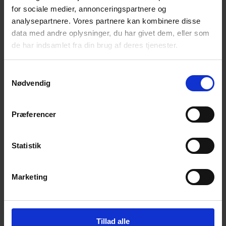
for sociale medier, annonceringspartnere og
Få magiske nyheder om bøger, malebøger og
inspiration direkte i din indbakke.
analysepartnere. Vores partnere kan kombinere disse
data med andre oplysninger, du har givet dem, eller som
de har indsamlet fra din brug af deres tjenester.
Samtykkevalg
Nødvendig
Ja tak! Tilmeld mig.
Præferencer
Statistik
Marketing
© 2026 Eva Ehler | Himmelheltene | CVR:
26639670
Tillad alle