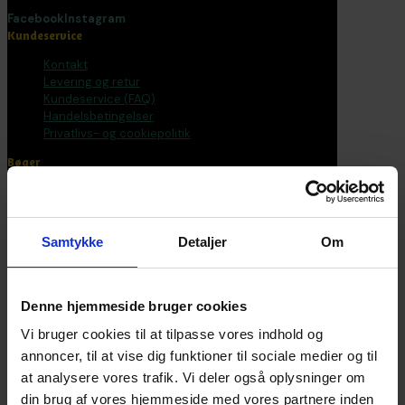
Facebook
Instagram
Kundeservice
Kontakt
Levering og retur
Kundeservice (FAQ)
Handelsbetingelser
Privatlivs- og cookiepolitik
Bøger
Alle varer
Bøger
Bogpakker
Samtykke
Detaljer
Om
Malebøger
Voksen
Tilbehør
Postkort og plakater
Denne hjemmeside bruger cookies
Fantasirejser
Vi bruger cookies til at tilpasse vores indhold og
Nyhedsbrev
annoncer, til at vise dig funktioner til sociale medier og til
at analysere vores trafik. Vi deler også oplysninger om
Bliv en del af universet
din brug af vores hjemmeside med vores partnere inden