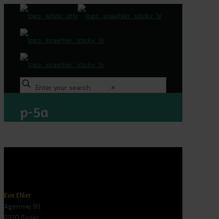
✕
p-5a
Eva Ehler
Agernvej 93
8330 Beder