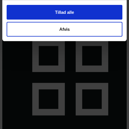
© 2026 Eva Ehler | Himmelheltene | CVR:
26639670
Tillad alle
Afvis