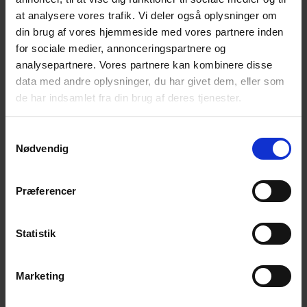
at analysere vores trafik. Vi deler også oplysninger om
Bliv en del af universet
din brug af vores hjemmeside med vores partnere inden
for sociale medier, annonceringspartnere og
Få magiske nyheder om bøger, malebøger og
analysepartnere. Vores partnere kan kombinere disse
inspiration direkte i din indbakke.
data med andre oplysninger, du har givet dem, eller som
de har indsamlet fra din brug af deres tjenester.
Samtykkevalg
Nødvendig
Ja tak! Tilmeld mig.
Præferencer
Statistik
Marketing