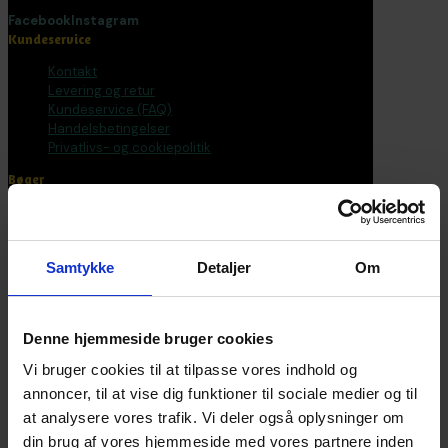
Facebook
Instagram
Kundeservice
Kontakt
Levering og retur
Kundeservice (FAQ)
Handelsbetingelser
Privatlivs- og cookiepolitik
Bøger
Alle varer
Bøger
Bogpakker
Samtykke
Detaljer
Om
Malebøger
Voksen
Tilbehør
Postkort og plakater
Denne hjemmeside bruger cookies
Fantasirejser
Vi bruger cookies til at tilpasse vores indhold og
Nyhedsbrev
annoncer, til at vise dig funktioner til sociale medier og til
at analysere vores trafik. Vi deler også oplysninger om
Bliv en del af universet
din brug af vores hjemmeside med vores partnere inden