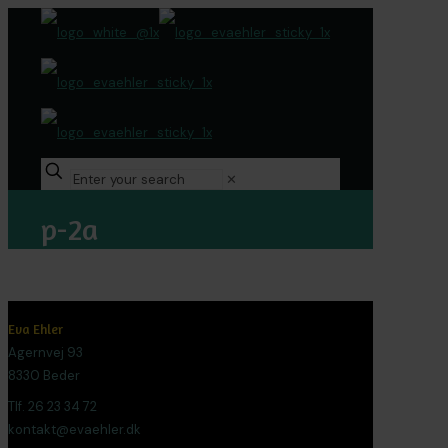
✕
p-2a
Eva Ehler
Agernvej 93
8330 Beder
Tlf. 26 23 34 72
kontakt@evaehler.dk