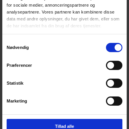
for sociale medier, annonceringspartnere og
Få magiske nyheder om bøger, malebøger og
inspiration direkte i din indbakke.
analysepartnere. Vores partnere kan kombinere disse
data med andre oplysninger, du har givet dem, eller som
de har indsamlet fra din brug af deres tjenester.
Samtykkevalg
Nødvendig
Ja tak! Tilmeld mig.
Præferencer
Statistik
Marketing
© 2026 Eva Ehler | Himmelheltene | CVR:
26639670
Tillad alle