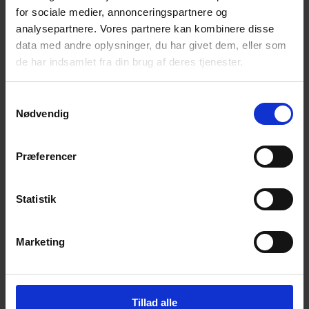
for sociale medier, annonceringspartnere og
Få magiske nyheder om bøger, malebøger og
inspiration direkte i din indbakke.
analysepartnere. Vores partnere kan kombinere disse
data med andre oplysninger, du har givet dem, eller som
de har indsamlet fra din brug af deres tjenester.
Samtykkevalg
Nødvendig
Ja tak! Tilmeld mig.
Præferencer
Statistik
Marketing
© 2026 Eva Ehler | Himmelheltene | CVR:
26639670
Tillad alle