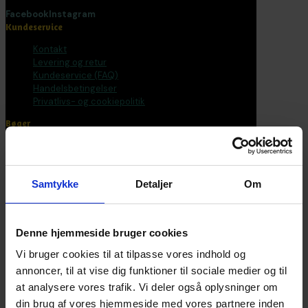
Facebook
Instagram
Kundeservice
Kontakt
Levering og retur
Kundeservice (FAQ)
Handelsbetingelser
Privatlivs- og cookiepolitik
Bøger
Alle varer
Bøger
Bogpakker
Samtykke
Detaljer
Om
Malebøger
Voksen
Tilbehør
Postkort og plakater
Denne hjemmeside bruger cookies
Fantasirejser
Vi bruger cookies til at tilpasse vores indhold og
Nyhedsbrev
annoncer, til at vise dig funktioner til sociale medier og til
at analysere vores trafik. Vi deler også oplysninger om
Bliv en del af universet
din brug af vores hjemmeside med vores partnere inden