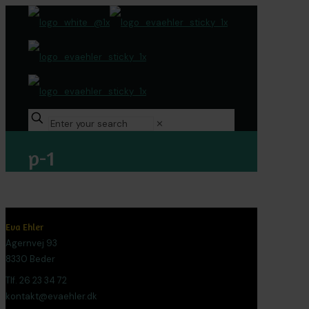
✕
p-1
Eva Ehler
Agernvej 93
8330 Beder
Tlf. 26 23 34 72
kontakt@evaehler.dk