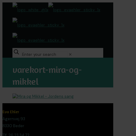
✕
varekort-mira-og-
mikkel
Eva Ehler
Agernvej 93
8330 Beder
Tlf. 26 23 34 72