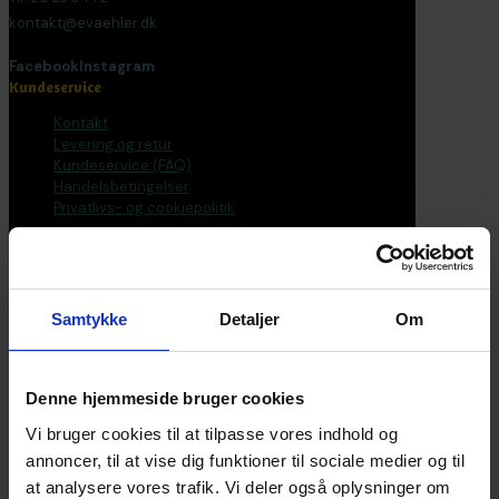
kontakt@evaehler.dk
Facebook
Instagram
Kundeservice
Kontakt
Levering og retur
Kundeservice (FAQ)
Handelsbetingelser
Privatlivs- og cookiepolitik
Bøger
Alle varer
Bøger
Samtykke
Detaljer
Om
Bogpakker
Malebøger
Voksen
Tilbehør
Denne hjemmeside bruger cookies
Postkort og plakater
Fantasirejser
Vi bruger cookies til at tilpasse vores indhold og
annoncer, til at vise dig funktioner til sociale medier og til
Nyhedsbrev
at analysere vores trafik. Vi deler også oplysninger om