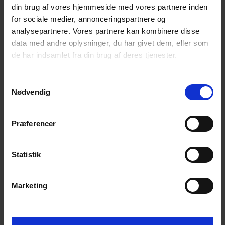
Bliv en del af universet
din brug af vores hjemmeside med vores partnere inden
for sociale medier, annonceringspartnere og
Få magiske nyheder om bøger, malebøger og
analysepartnere. Vores partnere kan kombinere disse
inspiration direkte i din indbakke.
data med andre oplysninger, du har givet dem, eller som
de har indsamlet fra din brug af deres tjenester.
Samtykkevalg
Nødvendig
Ja tak! Tilmeld mig.
Præferencer
Statistik
Marketing
© 2026 Eva Ehler | Himmelheltene | CVR:
26639670