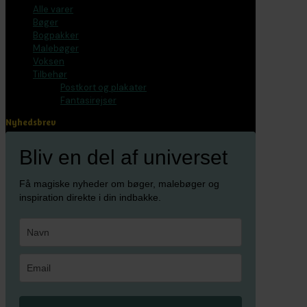
Alle varer
Bøger
Bogpakker
Malebøger
Voksen
Tilbehør
Postkort og plakater
Fantasirejser
Nyhedsbrev
Bliv en del af universet
Få magiske nyheder om bøger, malebøger og
inspiration direkte i din indbakke.