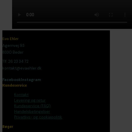
Eva Ehler
Agernvej 93
8330 Beder
Tlf. 26 23 34 72
kontakt@evaehler.dk
Facebook
Instagram
Kundeservice
Kontakt
Levering og retur
Kundeservice (FAQ)
Handelsbetingelser
Privatlivs- og cookiepolitik
Bøger