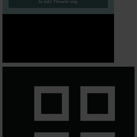
Ja tak! Tilmeld mig.
© 2026 Eva Ehler | Himmelheltene | CVR:
26639670