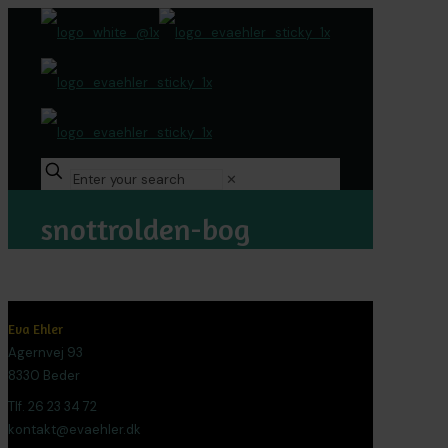
✕
snottrolden-bog
Eva Ehler
Agernvej 93
8330 Beder
Tlf. 26 23 34 72
kontakt@evaehler.dk