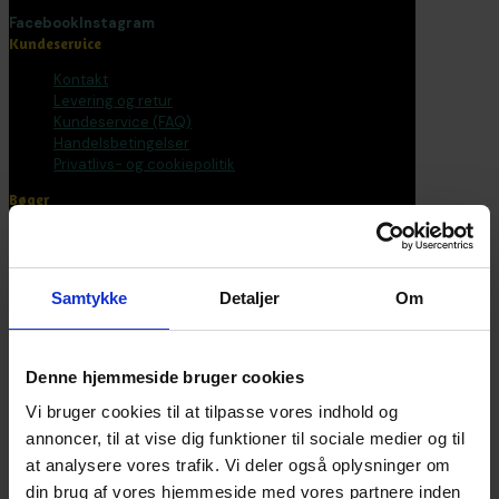
Facebook
Instagram
Kundeservice
Kontakt
Levering og retur
Kundeservice (FAQ)
Handelsbetingelser
Privatlivs- og cookiepolitik
Bøger
Alle varer
Bøger
Bogpakker
Samtykke
Detaljer
Om
Malebøger
Voksen
Tilbehør
Postkort og plakater
Denne hjemmeside bruger cookies
Fantasirejser
Vi bruger cookies til at tilpasse vores indhold og
Nyhedsbrev
annoncer, til at vise dig funktioner til sociale medier og til
at analysere vores trafik. Vi deler også oplysninger om
Bliv en del af universet
din brug af vores hjemmeside med vores partnere inden