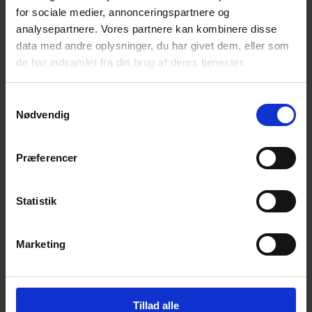
for sociale medier, annonceringspartnere og
Få magiske nyheder om bøger, malebøger og
inspiration direkte i din indbakke.
analysepartnere. Vores partnere kan kombinere disse
data med andre oplysninger, du har givet dem, eller som
de har indsamlet fra din brug af deres tjenester.
Samtykkevalg
Nødvendig
Ja tak! Tilmeld mig.
Præferencer
Statistik
Marketing
© 2026 Eva Ehler | Himmelheltene | CVR:
26639670
Tillad alle