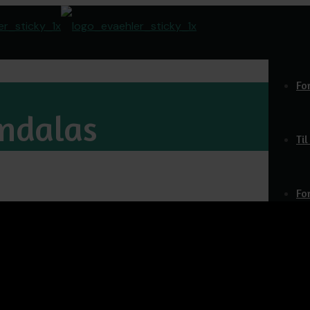
Fo
andalas
Ti
Fo
Do
O