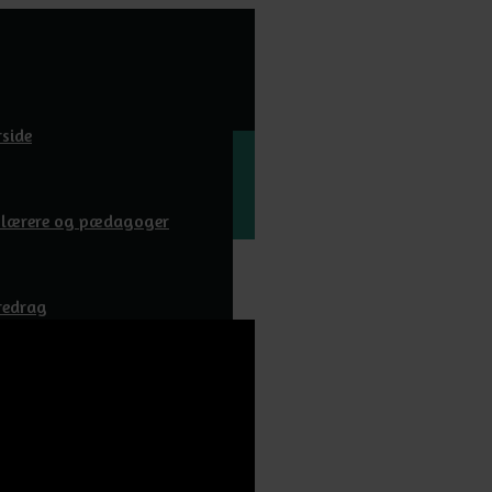
rside
l lærere og pædagoger
redrag
wnloads
m