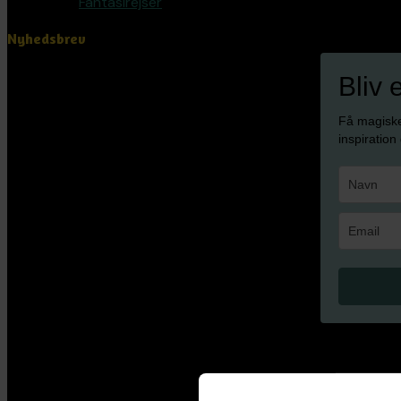
Fantasirejser
Nyhedsbrev
Bliv 
Få magisk
inspiration