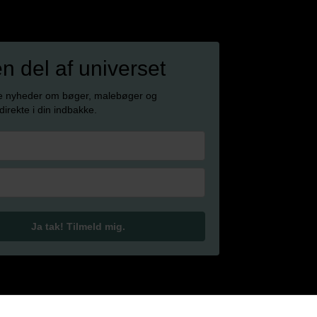
en del af universet
e nyheder om bøger, malebøger og
 direkte i din indbakke.
Ja tak! Tilmeld mig.