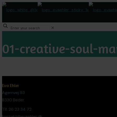
✕
01-creative-soul-m
Eva Ehler
Agernvej 93
8330 Beder
Tlf. 26 23 34 72
kontakt@evaehler.dk