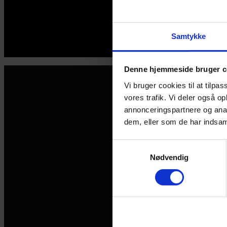
Samtykke
© 2026 Eva Ehler | Himmelheltene | CVR:
26639670
Denne hjemmeside bruger c
Vi bruger cookies til at tilpas
vores trafik. Vi deler også 
annonceringspartnere og anal
dem, eller som de har indsaml
Samtykkevalg
Nødvendig