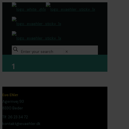
✕
1
Eva Ehler
Agernvej 93
8330 Beder
Tlf. 26 23 34 72
kontakt@evaehler.dk