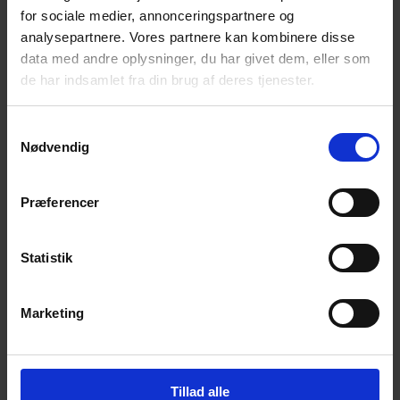
for sociale medier, annonceringspartnere og
Få magiske nyheder om bøger, malebøger og
inspiration direkte i din indbakke.
analysepartnere. Vores partnere kan kombinere disse
data med andre oplysninger, du har givet dem, eller som
de har indsamlet fra din brug af deres tjenester.
Samtykkevalg
Nødvendig
Ja tak! Tilmeld mig.
Præferencer
Statistik
Marketing
© 2026 Eva Ehler | Himmelheltene | CVR:
26639670
Tillad alle