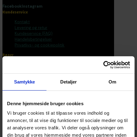
Facebook
Instagram
Kundeservice
Kontakt
Levering og retur
Kundeservice (FAQ)
Handelsbetingelser
Privatlivs- og cookiepolitik
Bøger
Alle varer
Bøger
Bogpakker
Samtykke
Detaljer
Om
Malebøger
Voksen
Tilbehør
Postkort og plakater
Denne hjemmeside bruger cookies
Fantasirejser
Vi bruger cookies til at tilpasse vores indhold og
Nyhedsbrev
annoncer, til at vise dig funktioner til sociale medier og til
at analysere vores trafik. Vi deler også oplysninger om
Bliv en del af universet
din brug af vores hjemmeside med vores partnere inden